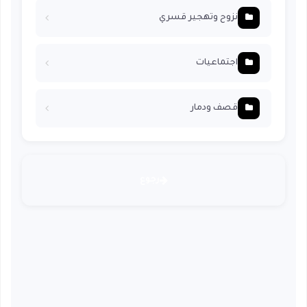
نزوح وتهجير قسري
اجتماعيات
قصف ودمار
رجوع