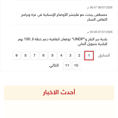
08/07/2026 06:47 م
مصطفى يبحث مع فليتشر الأوضاع الإنسانية في غزة وبرامج
التعافي المبكر
07/07/2026 05:58 م
بلدية دير البلح و"UNDP" توقعان اتفاقية دعم خطة الـ 100 يوم
للبلدية بتمويل ألماني
السابق
9
8
7
6
5
4
3
2
1
التالي
11
10
أحدث الاخبار