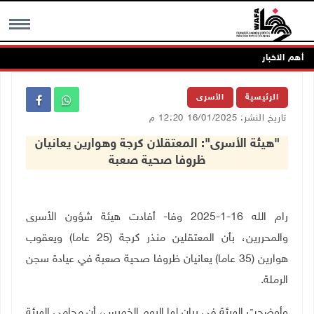
أهم الاخبار
MENU
الرئيسية
الأسرى
تاريخ النشر: 16/01/2025 12:20 م
"هيئة الأسرى": المعتقلان كرجة وهوارين يعانيان
ظروفا صحية صعبة
رام الله 16-1-2025 وفا- أفادت هيئة شؤون الأسرى
والمحررين، بأن المعتقلين منذر كرجة (25 عاما) ويعقوب
هوارين (35 عاما) يعانيان ظروفا صحية صعبة في عيادة سجن
الرملة.
وأوضحت الهيئة في بيان لها اليوم الخميس، أن محامي الهيئة