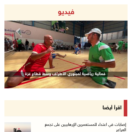
فيديو
revious
Next
فعالية رياضية لمبتوري الأطراف وسط قطاع غزة
اقرأ أيضا
إصابات في اعتداء للمستعمرين الإرهابيين على تجمع
العراعر