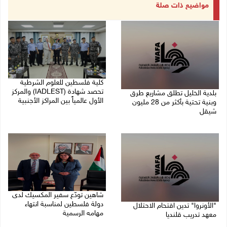
مواضيع ذات صلة
كلية فلسطين للعلوم الشرطية
تحصد شهادة (IADLEST) والمركز
بلدية الخليل تطلق مشاريع طرق
الأول عالمياً بين المراكز الأجنبية
وبنية تحتية بأكثر من 28 مليون
شيقل
27/07/2026 09:29 م
27/07/2026 09:49 م
شاهين تودّع سفير المكسيك لدى
دولة فلسطين لمناسبة انتهاء
"الأونروا" تدين اقتحام الاحتلال
مهامه الرسمية
معهد تدريب قلنديا