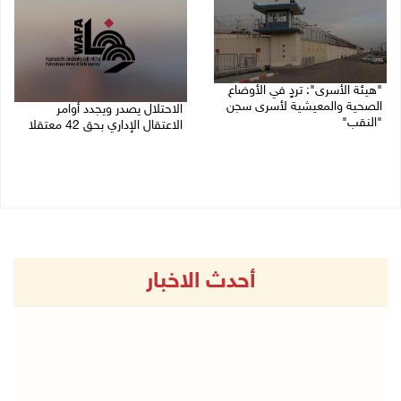
"هيئة الأسرى": تردٍ في الأوضاع
الصحية والمعيشية لأسرى سجن
الاحتلال يصدر ويجدد أوامر
"النقب"
الاعتقال الإداري بحق 42 معتقلا
26/07/2026 11:36 ص
23/07/2026 03:22 م
أحدث الاخبار