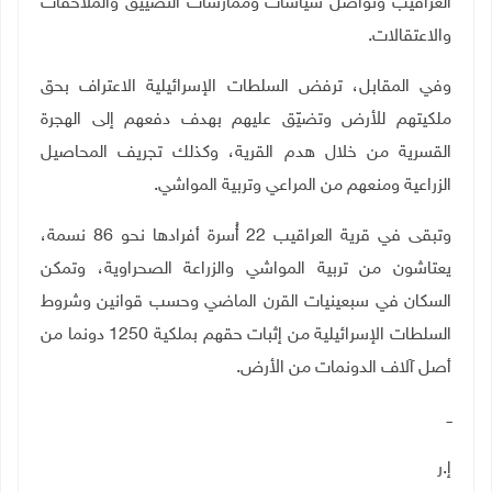
العراقيب وتواصل سياسات وممارسات التضييق والملاحقات
والاعتقالات
.
وفي المقابل، ترفض السلطات الإسرائيلية الاعتراف بحق
ملكيتهم للأرض وتضيّق عليهم بهدف دفعهم إلى الهجرة
القسرية من خلال هدم القرية، وكذلك تجريف المحاصيل
الزراعية ومنعهم من المراعي وتربية المواشي
.
وتبقى في قرية العراقيب 22 أُسرة أفرادها نحو 86 نسمة،
يعتاشون من تربية المواشي والزراعة الصحراوية، وتمكن
السكان في سبعينيات القرن الماضي وحسب قوانين وشروط
السلطات الإسرائيلية من إثبات حقهم بملكية 1250 دونما من
أصل آلاف الدونمات من الأرض
.
ــ
إ.ر