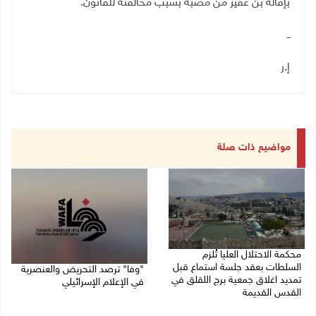
بإقالة بن غفير من مصبه بسبب مخالفته للقانون.
ــ
إ.ر
مواضيع ذات صلة
محكمة الاحتلال العليا تُلزم
السلطات بعقد جلسة استماع قبل
"وفا" ترصد التحريض والعنصرية
تمديد اغلاق جمعية برج اللقلق في
في الإعلام الإسرائيلي
القدس القديمة
27/07/2026 03:05 م
27/07/2026 06:58 م