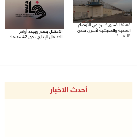
"هيئة الأسرى": تردٍ في الأوضاع
الصحية والمعيشية لأسرى سجن
الاحتلال يصدر ويجدد أوامر
"النقب"
الاعتقال الإداري بحق 42 معتقلا
26/07/2026 11:36 ص
23/07/2026 03:22 م
أحدث الاخبار