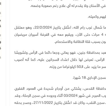
ا
26
يهم وكميته
.
م
ق
الأسير يحيى جميل الخطيب (36 عاما)، من بلدة بيت ريما شمال غرب رام الله، اعتُقل بتاريخ 22/2/2024، وهو معتقل
إداري ويقبع في سجن النقب، حيث تم تمديد اعتقاله 4 مرات حتى الآن، ويقبع معه في الغرفة أسيران مريضيان
26
نون بسبب قلة النظافة والاستحمام.
ق
حمد كبها (30 عاما) من بلدة يعبد بمحافظة جنين، فهو يعاني وجعا دائما في الرأس وتشويشا
26
رأس، تعرض لها خلال اعتداء السجانين عليه، كما أنه أصيب
50 كيلوغراما من وزنه.
.
اما) من بلدة عناتا بمحافظة القدس، يشتكي من أوجاع شديدة في العمود الفقري
وإصابة في يده اليمنى، نتيجة اعتداء السجانين عليه بالضرب المبرح في شهر 03/2024 أثناء وجوده في سجن الرملة، وقد
طالب بالعلاج عدة مرات لكن دون جدوى، ويقبع حاليا في سجن النقب، وكان قد اعتُقل بتاريخ 27/11/2022، وصدر بحقه