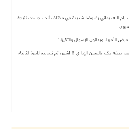
) من بلدة بيتونيا غرب رام الله، يعاني رضوضا شديدة في مختلف أنحاء جسده، نتيجة
بوع.
".
يذكر أن صرصور معتقل منذ تاريخ 26/05/2024، وقد صدر بحقه حكم بالسجن الإداري 6 أشهر، تم تمديده للمرة الثانية،