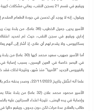
ويقبع في قسم 21 بسجن النقب، يعاني مشكلات كبيرة في الأسنان ولا يقدم له أي علاج رغم صعوبة وضعه.
ويقول، إنه لا يوجد أي تحسن في جودة الطعام المقدم إل
بسكابيوس، ولا يقدم لهم أي علاج، إذ أشار إلى أنهم يعا
أما الأسير صهيب سعيد م
في البصر خاصة في العين اليسرى، بسبب إصابة في ال
بالفيروس الجديد "الأميبا" منذ شهر، ونتيجة لذلك فقد خسر ما يزيد على الـ
علما أنه اعتُقل بتاريخ 22/11/2023، وصدر بحقه حكم بالسجن الإداري 18 شهرا
الأسير محمود محمد علان (32 ع