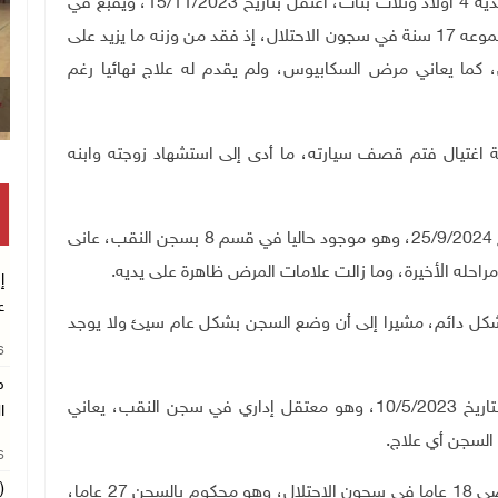
الأسير حسين أبو كويك من رام الله (68 عاما)، متزوج ولديه 4 أولاد وثلاث بنات، اعتُقل بتاريخ 15/11/2023، ويقبع في
قسم 24 بسجن النقب، وهو معتقل إداري أمضى ما مجموعه 17 سنة في سجون الاحتلال، إذ فقد من وزنه ما يزيد على
صل، كما يعاني مرض السكابيوس، ولم يقدم له علاج نهائيا رغم
لة اغتيال فتم قصف سيارته، ما أدى إلى استشهاد زوجته وابنه
الأسير ثائر عودة من مخيم بلاطة (40 عاما)، اعتُقل بتاريخ 25/9/2024، وهو موجود حاليا في قسم 8 بسجن النقب، عانى
احله الأخيرة، وما زالت علامات المرض ظاهرة على يديه.
إ
ع
بشكل دائم، مشيرا إلى أن وضع السجن بشكل عام سيئ ولا يوجد
26
م
الأسير رياض صوافطة من طوباس (22 عاما)، اعتُقل بتاريخ 10/5/2023، وهو معتقل إداري في سجن النقب، يعاني
ا
.
26
(
الأسير رائد عادل وديع الرطروط من نابلس (39 عاما)، قضى 18 عاما في سجون الاحتلال، وهو محكوم بالسجن 27 عاما،