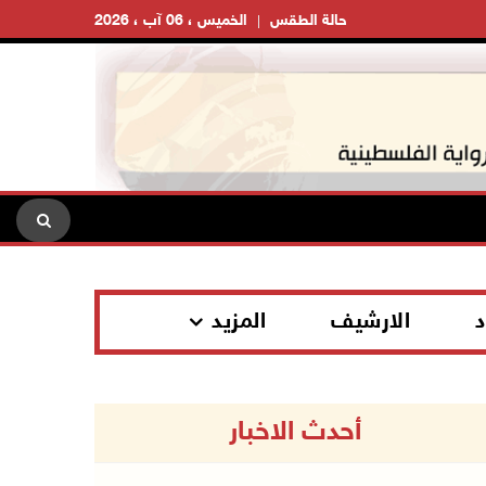
حالة الطقس
الخميس ، 06 آب ، 2026
د
الارشيف
المزيد
أحدث الاخبار