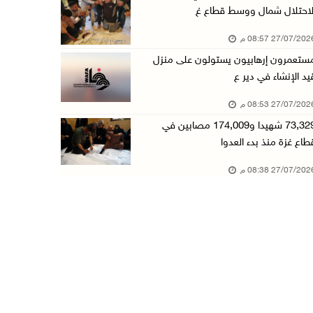
لاحتلال شمال ووسط قطاع غ
27/07/20 08:57 م
ستعمرون إرهابيون يستولون على منزل
يد الإنشاء في دير ع
27/07/20 08:53 م
73,329 شهيدا و174,009 مصابين في
طاع غزة منذ بدء العدوا
27/07/20 08:38 م