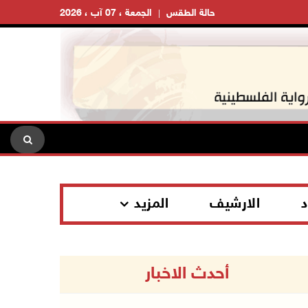
حالة الطقس
الجمعة ، 07 آب ، 2026
د
الارشيف
المزيد
أحدث الاخبار