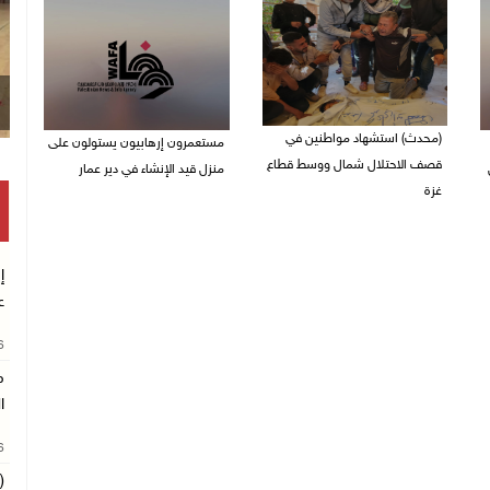
(محدث) استشهاد مواطنين في
مستعمرون إرهابيون يستولون على
قصف الاحتلال شمال ووسط قطاع
منزل قيد الإنشاء في دير عمار
غزة
27/07/2026 08:53 م
27/07/2026 08:57 م
إ
ع
26
م
ا
26
(