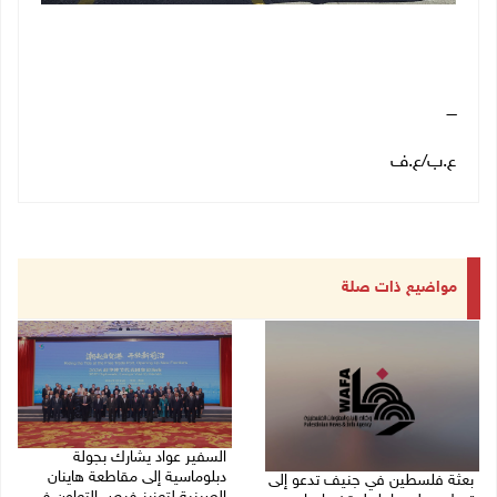
ــــ
ع.ب
/
ع.ف
مواضيع ذات صلة
السفير عواد يشارك بجولة
دبلوماسية إلى مقاطعة هاينان
بعثة فلسطين في جنيف تدعو إلى