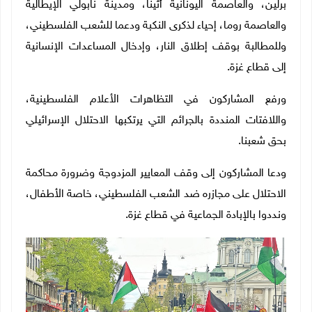
برلين، والعاصمة اليونانية أثينا، ومدينة نابولي الإيطالية
والعاصمة روما، إحياء لذكرى النكبة ودعما للشعب الفلسطيني،
وللمطالبة بوقف إطلاق النار، وإدخال المساعدات الإنسانية
إلى قطاع غزة.
ورفع المشاركون في التظاهرات الأعلام الفلسطينية،
واللافتات المنددة بالجرائم التي يرتكبها الاحتلال الإسرائيلي
بحق شعبنا.
ودعا المشاركون إلى وقف المعايير المزدوجة وضرورة محاكمة
الاحتلال على مجازره ضد الشعب الفلسطيني، خاصة الأطفال،
ونددوا بالإبادة الجماعية في قطاع غزة.