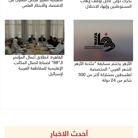
الصينية لتعزيز فرص التعاون في
تحرك دولي عاجل لوقف إرهاب
الاقتصاد والابتكار العلمي
المستوطنين وإنهاء الاحتلال
27/07/2026 07:33 م
27/07/2026 07:37 م
القاهرة: انطلاق أعمال المؤتمر
الـ"98" لضباط اتصال المكاتب
الأزهر يختتم مسابقة "مئذنة الأزهر
الإقليمية للمقاطعة العربية
للشعر العربي" المخصصة
لإسرائيل
لفلسطين بمشاركة أكثر من 300
شاعر من 24 دولة
27/07/2026 05:29 م
27/07/2026 05:37 م
أحدث الاخبار