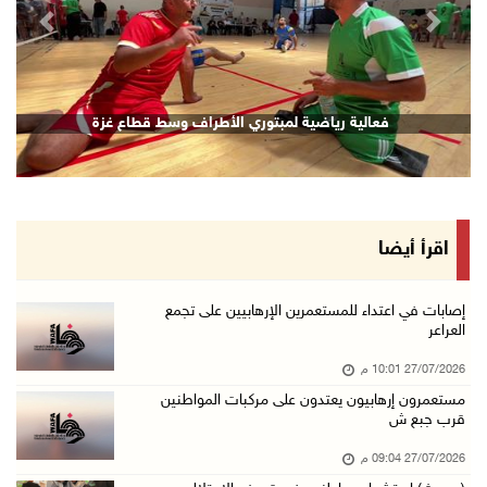
revious
Next
ي الشجاعية بغزة
فعالية رياضية لمبتوري الأطراف
اقرأ أيضا
إصابات في اعتداء للمستعمرين الإرهابيين على تجمع
العراعر
27/07/2026 10:01 م
مستعمرون إرهابيون يعتدون على مركبات المواطنين
قرب جبع ش
27/07/2026 09:04 م