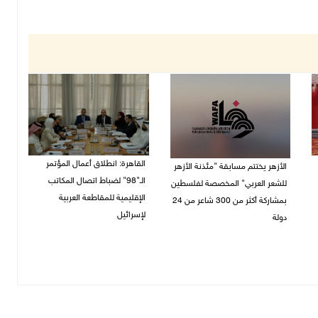
القاهرة: انطلاق أعمال المؤتمر
الأزهر يختتم مسابقة "مئذنة الأزهر
الـ"98" لضباط اتصال المكاتب
للشعر العربي" المخصصة لفلسطين
الإقليمية للمقاطعة العربية
بمشاركة أكثر من 300 شاعر من 24
لإسرائيل
دولة
27/07/2026 05:29 م
27/07/2026 05:37 م