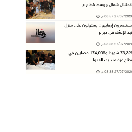
لاحتلال شمال ووسط قطاع غ
27/07/20 08:57 م
ستعمرون إرهابيون يستولون على منزل
يد الإنشاء في دير ع
27/07/20 08:53 م
73,329 شهيدا و174,009 مصابين في
طاع غزة منذ بدء العدوا
27/07/20 08:38 م