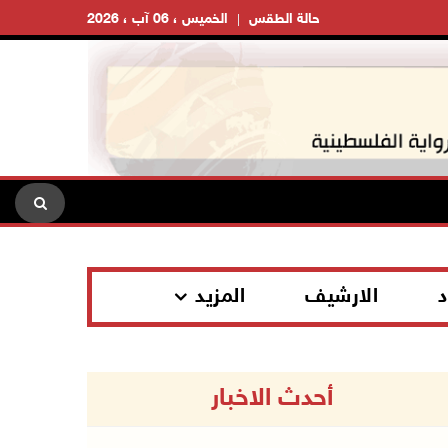
حالة الطقس
الخميس ، 06 آب ، 2026
د
الارشيف
المزيد
أحدث الاخبار