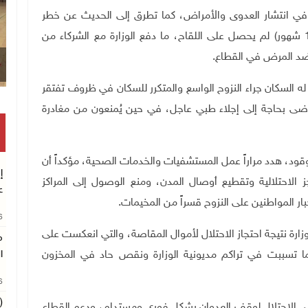
ا في انتشار العدوى والأمراض، كما تطرق إلى الحديث عن خطر
تفشي مرض شلل الأطفال، إذ سُجلت حالة لطفل (10 شهور) لم يحصل على اللقاح، ما دفع الوزارة مع الشركاء من
 له السكان جراء النزوح الواسع والمتكرر للسكان في ظروف تفتقر
رضى بحاجة إلى إجلاء طبي عاجل، في حين يُمنعون من مغادرة
وقود، هدد مراراً عمل المستشفيات والخدمات الصحية، مؤكداً أن
إ
 الاحتلالية وتقطيع أوصال المدن، ومنع الوصول إلى المراكز
ع
ر المواطنين على النزوح قسراً من المخيمات
.
26
 الوزارة نتيجة احتجاز الاحتلال لأموال المقاصة، والتي انعكست على
م
 كما تسببت في تراكم مديونية الوزارة ونقص حاد في المخزون
ا
26
(
ى الاحتلال لوقف العدوان بشكل فوري ومستدام، ودعم القطاع