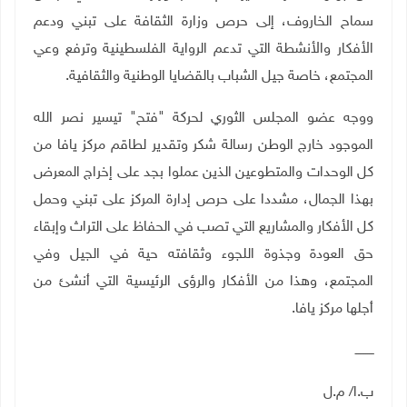
سماح الخاروف، إلى حرص وزارة الثقافة على تبني ودعم
الأفكار والأنشطة التي تدعم الرواية الفلسطينية وترفع وعي
المجتمع، خاصة جيل الشباب بالقضايا الوطنية والثقافية
.
ووجه عضو المجلس الثوري لحركة "فتح" تيسير نصر الله
الموجود خارج الوطن رسالة شكر وتقدير لطاقم مركز يافا من
كل الوحدات والمتطوعين الذين عملوا بجد على إخراج المعرض
بهذا الجمال، مشددا على حرص إدارة المركز على تبني وحمل
كل الأفكار والمشاريع التي تصب في الحفاظ على التراث وإبقاء
حق العودة وجذوة اللجوء وثقافته حية في الجيل وفي
المجتمع، وهذا من الأفكار والرؤى الرئيسية التي أنشئ من
أجلها مركز يافا
.
ــــــــــ
ب.ا/ م.ل