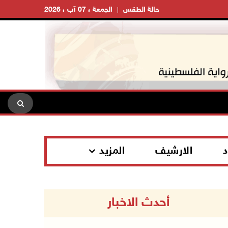
حالة الطقس
الجمعة ، 07 آب ، 2026
د
الارشيف
المزيد
أحدث الاخبار