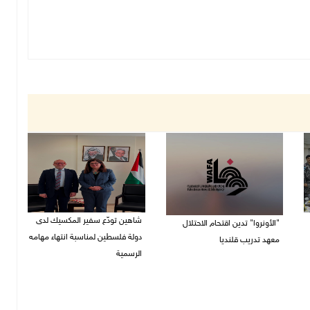
شاهين تودّع سفير المكسيك لدى
"الأونروا" تدين اقتحام الاحتلال
دولة فلسطين لمناسبة انتهاء مهامه
معهد تدريب قلنديا
الرسمية
27/07/2026 06:48 م
27/07/2026 04:21 م