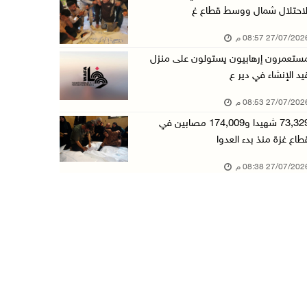
لاحتلال شمال ووسط قطاع غ
27/07/20 08:57 م
ستعمرون إرهابيون يستولون على منزل
يد الإنشاء في دير ع
27/07/20 08:53 م
73,329 شهيدا و174,009 مصابين في
طاع غزة منذ بدء العدوا
27/07/20 08:38 م