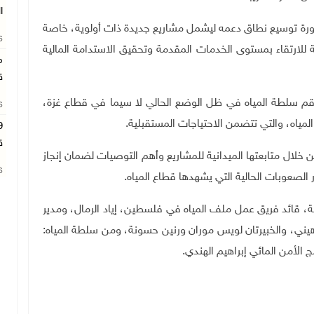
ا
رورة توسيع نطاق دعمه ليشمل مشاريع جديدة ذات أولوية، خاصة
26
ة للارتقاء بمستوى الخدمات المقدمة وتحقيق الاستدامة المالية
م
ق
طواقم سلطة المياه في ظل الوضع الحالي لا سيما في قطاع غزة،
26
المياه، والتي تتضمن الاحتياجات المستقبلية
.
ق
 خلال متابعتها الميدانية للمشاريع وأهم التوصيات لضمان إنجاز
26
ر الصعوبات الحالية التي يشهدها قطاع المياه
.
ية، قائد فريق عمل ملف المياه في فلسطين، إياد الرمال، ومدير
يني، والخبيرتان لويس موران ورنين حسونة، ومن سلطة المياه:
 الأمن المائي إبراهيم الهندي.