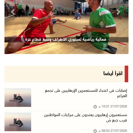
revious
Next
فعالية رياضية لمبتوري الأطراف وسط قطاع غزة
اقرأ أيضا
إصابات في اعتداء للمستعمرين الإرهابيين على تجمع
العراعر
27/07/2026 10:01 م
مستعمرون إرهابيون يعتدون على مركبات المواطنين
قرب جبع ش
27/07/2026 09:04 م