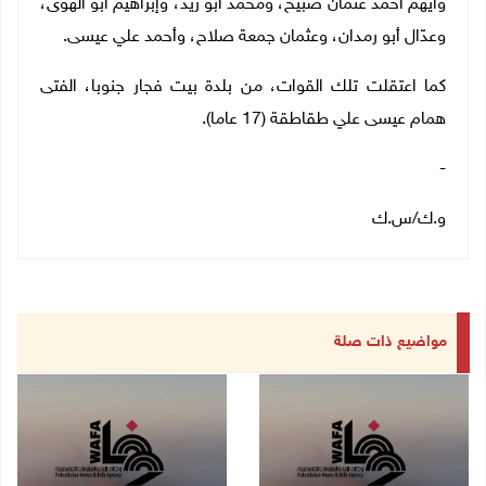
وأيهم أحمد عثمان صبيح، ومحمد أبو زيد، وإبراهيم أبو الهوى،
وعدّال أبو رمدان، وعثمان جمعة صلاح، وأحمد علي عيسى.
كما اعتقلت تلك القوات، من بلدة بيت فجار جنوبا، الفتى
همام عيسى علي طقاطقة (17 عاما).
-
و.ك/س.ك
مواضيع ذات صلة