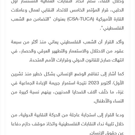
وخلال اللقاء، سلّم اتحاد النقابات العمالية المستشار أول
الحلبي، قرار المؤتمر الخامس للاتحاد النقابي لعمال وعاملات
القارة الأميركية
(CSA-TUCA)
بعنوان "التضامن مع الشعب
الفلسطيني".
وأكد القرار أن الشعب الفلسطيني يعاني منذ أكثر من سبعة
عقود من الاحتلال والاستعمار والتطهير العرقي والحصار، في
انتهاك صارخ للقانون الدولي وقرارات الأمم المتحدة.
كما أشار إلى تفاقم الوضع الإنساني بشكل خطير منذ تشرين
الأول/ أكتوبر 2023 نتيجة استمرار جريمة الإبادة الجماعية في
غزة، ما خلّف آلاف الضحايا المدنيين، بينهم نسبة كبيرة من
النساء والأطفال.
ودعا القرار إلى استجابة عاجلة من الحركة النقابية الدولية، من
خلال تلبية نداء النقابات الفلسطينية واتخاذ موقف حازم دفاعا
عن حقوق الإنسان
.