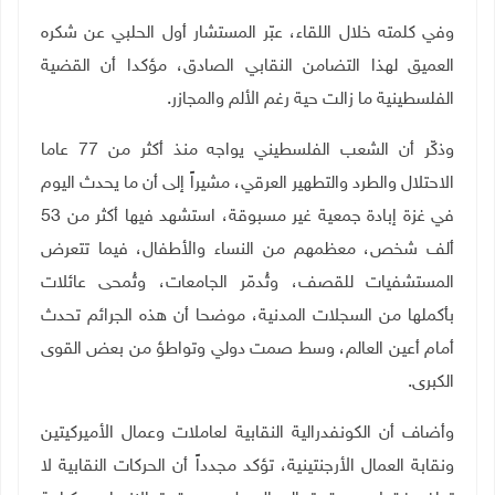
وفي كلمته خلال اللقاء، عبّر المستشار أول الحلبي عن شكره
العميق لهذا التضامن النقابي الصادق، مؤكدا أن القضية
الفلسطينية ما زالت حية رغم الألم والمجازر.
وذكّر أن الشعب الفلسطيني يواجه منذ أكثر من 77 عاما
الاحتلال والطرد والتطهير العرقي، مشيراً إلى أن ما يحدث اليوم
في غزة إبادة جمعية غير مسبوقة، استشهد فيها أكثر من 53
ألف شخص، معظمهم من النساء والأطفال، فيما تتعرض
المستشفيات للقصف، وتُدمّر الجامعات، وتُمحى عائلات
بأكملها من السجلات المدنية، موضحا أن هذه الجرائم تحدث
أمام أعين العالم، وسط صمت دولي وتواطؤ من بعض القوى
الكبرى
.
وأضاف أن الكونفدرالية النقابية لعاملات وعمال الأميركيتين
ونقابة العمال الأرجنتينية، تؤكد مجدداً أن الحركات النقابية لا