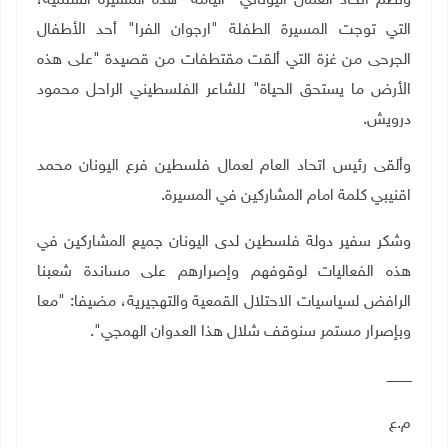
ونظم اتحاد العمال اليوناني "اليامه" هذه المسيرة السلمية،
التي توجت المسيرة الطفلة "ارجوان الفرا" أحد الأطفال
الجرحى من غزة التي ألقت مقتطفات من قصيدة "على هذه
الأرض ما يستحق الحياة" للشاعر الفلسطيني الراحل محمود
درويش.
وألقى رئيس اتحاد العام لعمال فلسطين فرع اليونان محمد
اقنيبي كلمة امام المشاركين في المسيرة.
وشكر سفير دولة فلسطين لدى اليونان جميع المشاركين في
هذه الفعاليات لوقوفهم وإصرارهم على مساندة شعبنا
الرافض لسياسيات الاحتلال القمعية والتهجيرية، مضيفا: "معا
وبإصرار مستمر سنوقف شلال هذا العدوان الهمجي".
ــــــــــــ
م.ع