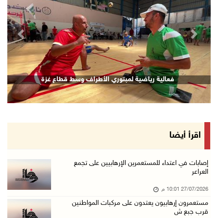
revious
Next
فعالية رياضية لمبتوري الأطراف وسط قطاع غزة
اقرأ أيضا
إصابات في اعتداء للمستعمرين الإرهابيين على تجمع
العراعر
27/07/2026 10:01 م
مستعمرون إرهابيون يعتدون على مركبات المواطنين
قرب جبع ش