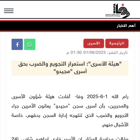
أهم الاخبار
MENU
الرئيسية
الأسرى
تاريخ النشر: 01/06/2025 01:50 م
"هيئة الأسرى": استمرار التجويع والضرب بحق
أسرى "مجيدو"
رام الله 1-6-2025 وفا- أفادت هيئة شؤون الأسرى
والمحررين، بأن أسرى سجن "مجيدو" يعانون الأمرين جراء
التجويع والضرب الذي تنتهجه إدارة السجن بحقهم، خاصة
الأشبال منهم.
وقالت محامية الهيئة، إن الأسير فادي إبراهيم شامي (24