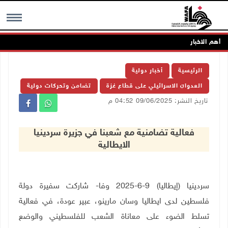
أهم الاخبار
MENU
الرئيسية
أخبار دولية
العدوان الاسرائيلي على قطاع غزة
تضامن وتحركات دولية
تاريخ النشر: 09/06/2025 04:52 م
فعالية تضامنية مع شعبنا في جزيرة سردينيا
الايطالية
سردينيا (إيطاليا) 9-6-2025 وفا- شاركت سفيرة دولة
فلسطين لدى ايطاليا وسان مارينو، عبير عودة، في فعالية
تسلط الضوء على معاناة الشعب للفلسطيني والوضع