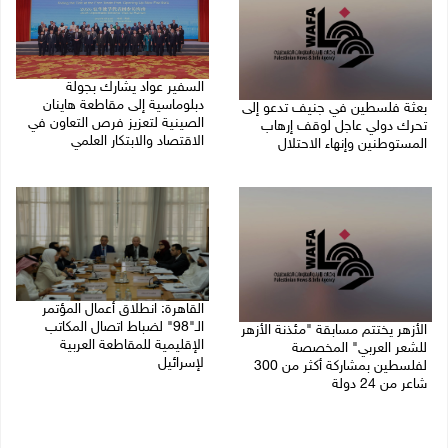
السفير عواد يشارك بجولة
دبلوماسية إلى مقاطعة هاينان
بعثة فلسطين في جنيف تدعو إلى
الصينية لتعزيز فرص التعاون في
تحرك دولي عاجل لوقف إرهاب
الاقتصاد والابتكار العلمي
المستوطنين وإنهاء الاحتلال
27/07/2026 07:33 م
27/07/2026 07:37 م
القاهرة: انطلاق أعمال المؤتمر
الـ"98" لضباط اتصال المكاتب
الأزهر يختتم مسابقة "مئذنة الأزهر
الإقليمية للمقاطعة العربية
للشعر العربي" المخصصة
لإسرائيل
لفلسطين بمشاركة أكثر من 300
شاعر من 24 دولة
27/07/2026 05:29 م
27/07/2026 05:37 م