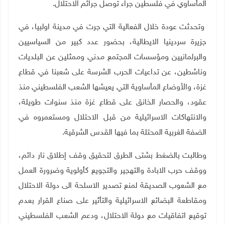
المأساوي في فلسطين جراء توصل جرائم الاحتلال.
وتحدثت عودة خلال الفعالية التي جرت في مدينة اولبيا، في
جزيرة سردينيا الايطالية، بحضور عدد كبير من السياسيين
والبرلمانيين ومؤسسات المجتمع مدني وممثلين عن البلديات
وناشطين، عن تداعيات الحرب الشرسة على شعبنا في قطاع
غزة، والأوضاع المأساوية التي يعيشها الشعب الفلسطيني منذ
عقود، والحصار الخانق على قطاع غزة منذ سنوات طويلة،
والانتهاكات الاسرائيلية من قبل الاحتلال ومستعمروه في
الضفة الغربية المحتلة بما فيها القدس الشرقية.
وطالبت بالضغط بشتى الطرق لتحقيق وقف إطلاق نار دائم،
ووقف حرب الابادة والتهجير والتجويع كأولوية وضرورة العمل
مع الشعوب الصديقة لمنع تصدير الاسلحة الى دولة الاحتلال
ومقاطعة البضائع الاسرائيلية والتأثير على صناع القرار بعدم
توقيع اتفاقيات مع دولة الاحتلال، ودعم الشعب الفلسطيني