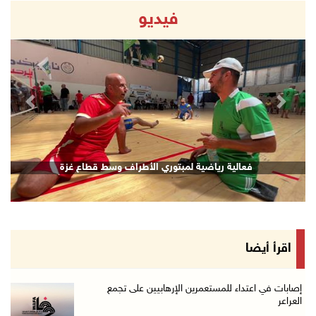
فيديو
revious
Next
فعالية رياضية لمبتوري الأطراف وسط قطاع غزة
اقرأ أيضا
إصابات في اعتداء للمستعمرين الإرهابيين على تجمع
العراعر