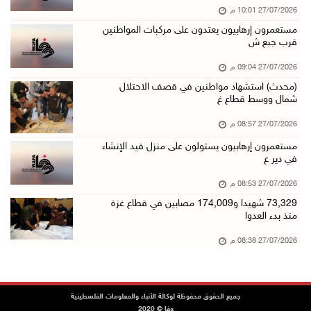
27/07/2026 10:01 م
مستعمرون إرهابيون يعتدون على مركبات المواطنين
قرب جبع ش
27/07/2026 09:04 م
(محدث) استشهاد مواطنين في قصف الاحتلال
شمال ووسط قطاع غ
27/07/2026 08:57 م
مستعمرون إرهابيون يستولون على منزل قيد الإنشاء
في دير ع
27/07/2026 08:53 م
73,329 شهيدا و174,009 مصابين في قطاع غزة
منذ بدء العدوا
27/07/2026 08:38 م
جميع الحقوق محفوظة لوكالة الأنباء والمعلومات الفلسطينية
وفا © 2020