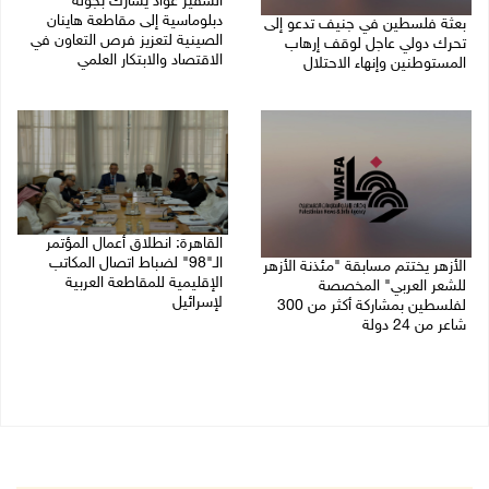
السفير عواد يشارك بجولة
دبلوماسية إلى مقاطعة هاينان
بعثة فلسطين في جنيف تدعو إلى
الصينية لتعزيز فرص التعاون في
تحرك دولي عاجل لوقف إرهاب
الاقتصاد والابتكار العلمي
المستوطنين وإنهاء الاحتلال
27/07/2026 07:33 م
27/07/2026 07:37 م
القاهرة: انطلاق أعمال المؤتمر
الـ"98" لضباط اتصال المكاتب
الأزهر يختتم مسابقة "مئذنة الأزهر
الإقليمية للمقاطعة العربية
للشعر العربي" المخصصة
لإسرائيل
لفلسطين بمشاركة أكثر من 300
شاعر من 24 دولة
27/07/2026 05:29 م
27/07/2026 05:37 م