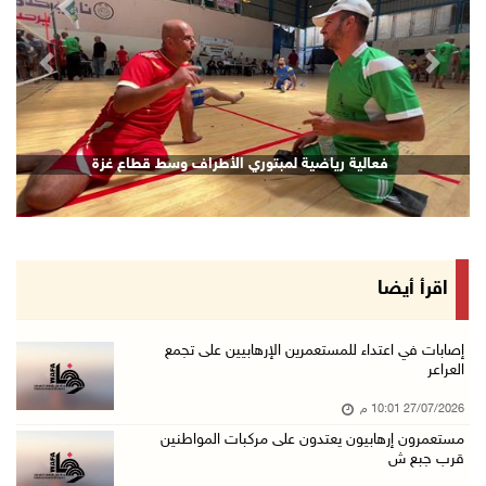
revious
Next
فعالية رياضية لمبتوري الأطراف وسط قطاع غزة
اقرأ أيضا
إصابات في اعتداء للمستعمرين الإرهابيين على تجمع
العراعر
27/07/2026 10:01 م
مستعمرون إرهابيون يعتدون على مركبات المواطنين
قرب جبع ش