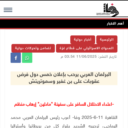
أهم الاخبار
MENU
الرئيسية
أخبار دولية
العدوان الاسرائيلي على قطاع غزة
تضامن وتحركات دولية
تاريخ النشر: 11/06/2025 03:54 م
البرلمان العربي يرحب بإعلان خمس دول فرض
عقوبات على بن غفير وسموتريتش
-اعتداء الاحتلال السافر على سفينة "مادلين" إرهاب منظم
القاهرة 11-6-2025 وفا- أعرب رئيس البرلمان العربي محمد
اليماحي، ترحيبه الشديد بقرار كل من بريطانيا وأستراليا