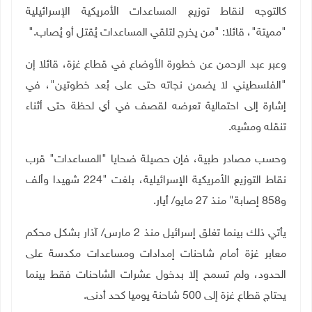
كالتوجه لنقاط توزيع المساعدات الأمريكية الإسرائيلية
"مميتة"، قائلا: "من يخرج لتلقي المساعدات يُقتل أو يُصاب
".
وعبر عبد الرحمن عن خطورة الأوضاع في قطاع غزة، قائلا إن
"الفلسطيني لا يضمن نجاته حتى على بُعد خطوتين"، في
إشارة إلى احتمالية تعرضه لقصف في أي لحظة حتى أثناء
تنقله ومشيه
.
وحسب مصادر طبية، فإن حصيلة ضحايا "المساعدات" قرب
نقاط التوزيع الأمريكية الإسرائيلية، بلغت "224 شهيدا وألف
و858 إصابة" منذ 27 مايو/ أيار
.
يأتي ذلك بينما تغلق إسرائيل منذ 2 مارس/ آذار بشكل محكم
معابر غزة أمام شاحنات إمدادات ومساعدات مكدسة على
الحدود، ولم تسمح إلا بدخول عشرات الشاحنات فقط بينما
يحتاج قطاع غزة إلى 500 شاحنة يوميا كحد أدنى
.