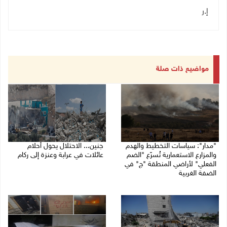
إ.ر
مواضيع ذات صلة
"مدار": سياسات التخطيط والهدم
جنين... الاحتلال يحول أحلام
والمزارع الاستعمارية تُسرّع "الضم
عائلات في عرابة وعنزة إلى ركام
الفعلي" لأراضي المنطقة "ج" في
27/07/2026 07:19 م
الضفة الغربية
27/07/2026 08:08 م