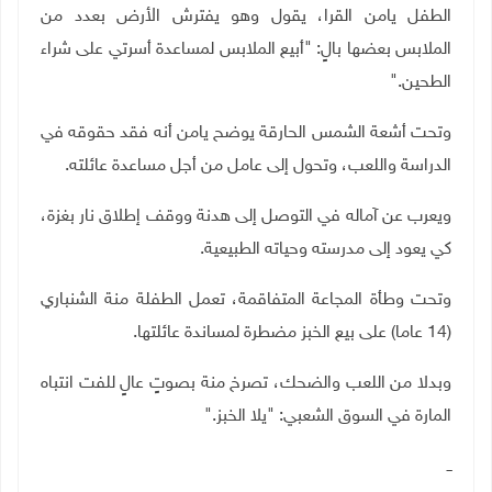
الطفل يامن القرا، يقول وهو يفترش الأرض بعدد من
الملابس بعضها بالٍ: "أبيع الملابس لمساعدة أسرتي على شراء
الطحين
".
وتحت أشعة الشمس الحارقة يوضح يامن أنه فقد حقوقه في
الدراسة واللعب، وتحول إلى عامل من أجل مساعدة عائلته
.
ويعرب عن آماله في التوصل إلى هدنة ووقف إطلاق نار بغزة،
كي يعود إلى مدرسته وحياته الطبيعية
.
وتحت وطأة المجاعة المتفاقمة، تعمل الطفلة منة الشنباري
(14 عاما) على بيع الخبز مضطرة لمساندة عائلتها
.
وبدلا من اللعب والضحك، تصرخ منة بصوتٍ عالٍ للفت انتباه
المارة في السوق الشعبي: "يلا الخبز
".
ــ