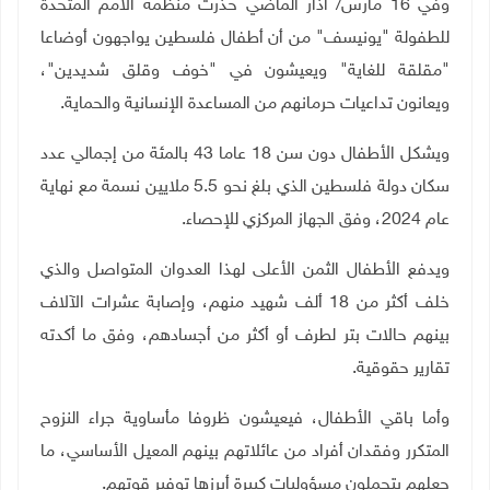
وفي 16 مارس/ آذار الماضي حذرت منظمة الأمم المتحدة
للطفولة "يونيسف" من أن أطفال فلسطين يواجهون أوضاعا
"مقلقة للغاية" ويعيشون في "خوف وقلق شديدين"،
ويعانون تداعيات حرمانهم من المساعدة الإنسانية والحماية
.
ويشكل الأطفال دون سن 18 عاما 43 بالمئة من إجمالي عدد
سكان دولة فلسطين الذي بلغ نحو 5.5 ملايين نسمة مع نهاية
عام 2024، وفق الجهاز المركزي للإحصاء
.
ويدفع الأطفال الثمن الأعلى لهذا العدوان المتواصل والذي
خلف أكثر من 18 ألف شهيد منهم، وإصابة عشرات الآلاف
بينهم حالات بتر لطرف أو أكثر من أجسادهم، وفق ما أكدته
تقارير حقوقية
.
وأما باقي الأطفال، فيعيشون ظروفا مأساوية جراء النزوح
المتكرر وفقدان أفراد من عائلاتهم بينهم المعيل الأساسي، ما
جعلهم يتحملون مسؤوليات كبيرة أبرزها توفير قوتهم
.