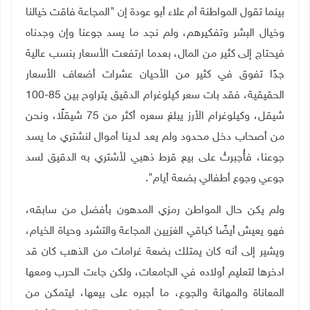
بينما تقول المواطنة أم علاء أبو عودة إن "المجاعة فاقت خيالنا
وخيال البشر وتفكيرهم، ولم نجد ما يسد جوعنا وإن وجدناه
فيحتاج إلى كثير من المال، بعدما ارتفعت الأسعار بنسب عالية
جدًا تفوق في كثير من الأحيان عشرات أضعاف الأسعار
الحقيقية، فقد بات سعر كيلوغرام الدقيق يتراوح بين 85-100
شيقل، وكيلوغرام الأرز يبلغ سعره أكثر من 75 شيقلًا، ونحن
من أصحاب دخل محدود ولم يعد لدينا أموال لنشتري ما يسد
جوعنا، فأُجبرتُ على بيع قرط ذهبي لأشتري به الدقيق لسد
جوعي وجوع أطفالي بضعة أيام".
ولم يكن حال المواطن رمزي المدهون بأفضل من سابقه،
فهو يعيش أيضًا كباقي الغزيين المجاعة والتشرد وحياة الخيام،
ويشير إلى أنه كان يمتلك بضعة غرامات من الذهب كان قد
ادخرها لتعليم أولاده في الجامعات، ولكن جاءت الحرب ومعها
المعاناة والمهانة والجوع، ما أجبره على بيعها، ليتمكن من