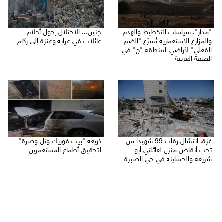
"مدار": سياسات التخطيط والهدم
جنين... الاحتلال يحول أحلام
والمزارع الاستعمارية تُسرّع "الضم
عائلات في عرابة وعنزة إلى ركام
الفعلي" لأراضي المنطقة "ج" في
27/07/2026 07:19 م
الضفة الغربية
27/07/2026 08:08 م
غزة: انتشال رفات 99 شهيدا من
ذريعة "بيت فوريك وتل وصرة"
تحت أنقاض منزل لعائلتي أبو
لتحقيق أطماع المستعمرين
شريعة والحساينة في حي الصبرة
26/07/2026 01:43 م
27/07/2026 07:18 م