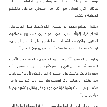
توفير مصروفات بناء الخيمة وقليل من الطعام والشراب
لعائلته التي تعيش مع أكثر من مليوني مواطن بالقطاع
المجاعة والتشرد.
ويقول الصائغ محمد أبو الحسن: "لقد شهدنا خلال الحرب على
قطاع غزة إقبالًا شديدًا من المواطنين على بيع مصاغهم
الذهبي، ولكن مع اشتداد المجاعة وارتفاع الأسعار الجنوني،
ازدادت هذه الحالة وتضاعفت أعداد من يبيعون الذهب".
وتابع أبو الحسن: "أكثر ما شهدناه من بيع الذهب هو الأنواع
القديمة ثقيلة الوزن التي زاد عمر كثير منها على الخمسين عامًا،
وهو ما كانت عائلات غزية ميسورة الحال تدخره لأيام "سوداء"..
ولم أعتقد أن هناك أيامًا أصعب ولا أسوأ ولا أشد سوادا من
هذه الأيام التي تعيشها غزة من جوع وفقر وقتل وتشريد وحياة
خيام ونزوح".
ويضيف أن الصاغة باتوا يواجهون مشكلة السيولة المالية التي