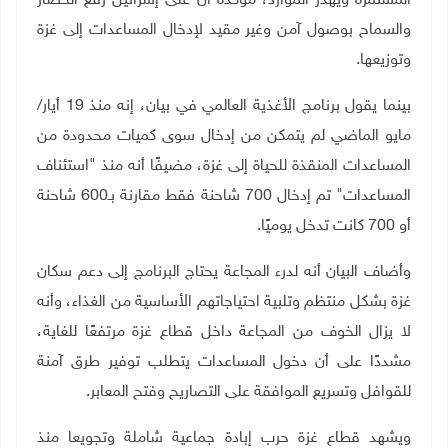
المستمرة ويهدر الموارد، مؤكدة أن على إسرائيل رفع الحصار
والسماح بوصول آمن وغير مقيد لإدخال المساعدات إلى غزة
وتوزيعها
.
بينما يقول برنامج الأغذية العالمي في بيان، إنه منذ 19 أيار/
مايو الماضي لم يتمكن من إدخال سوى كميات محدودة من
المساعدات المنقذة للحياة إلى غزة، مضيفًا أنه منذ "استئناف
المساعدات" تم إدخال 700 شاحنة فقط مقارنة بـ600 شاحنة
أو 700 كانت تدخل يوميًا
.
وأضاف البيان أنه لدرء المجاعة يحتاج البرنامج إلى دعم سكان
غزة بشكل منتظم وتلبية احتياجاتهم الأساسية من الغذاء، وأنه
لا يزال الخوف من المجاعة داخل قطاع غزة مرتفعًا للغاية،
مشددًا على أن دخول المساعدات يتطلب توفير طرق آمنة
للقوافل وتسريع الموافقة على التصاريح وفتح المعابر
.
ويشهد قطاع غزة حرب إبادة جماعية شاملة وتجويعا منذ