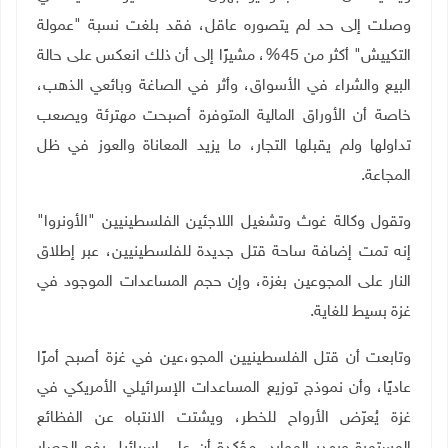
وصلت إلى حد لم يتصوره عاقل، فقد بلغت نسبة "عمولة
التكييش" أكثر من 45%، مشيرًا إلى أن ذلك انعكس على حالة
البيع والشراء في الأسواق، وأثر في الصاغة وبائعي الذهب،
خاصة أن الأوراق المالية المتوفرة أصبحت مهترئة ويصعب
تداولها ولم يقبلها التجار، ما يزيد المعاناة والعوز في ظل
المجاعة
.
وتقول وكالة غوث وتشغيل اللاجئين الفلسطينيين "الأونروا"
إنه تمت إضافة ساحة قتل جديدة للفلسطينيين، عبر إطلاق
النار على المجوعين بغزة، وإن حجم المساعدات الموجود في
غزة بسيط للغاية.
وتابعت أن قتل الفلسطينيين المجو،عين في غزة أصبح أمرًا
عاديًا، وأن نموذج توزيع المساعدات الإسرائيلي الأمريكي في
غزة يُعرّض الأرواح للخطر، ويشتت الانتباه عن الفظائع