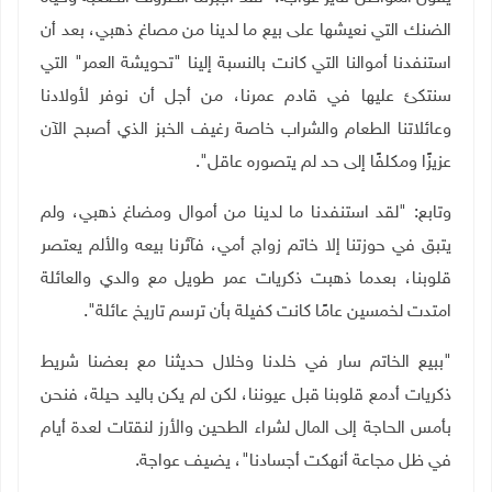
الضنك التي نعيشها على بيع ما لدينا من مصاغ ذهبي، بعد أن
استنفدنا أموالنا التي كانت بالنسبة إلينا "تحويشة العمر" التي
سنتكئ عليها في قادم عمرنا، من أجل أن نوفر لأولادنا
وعائلاتنا الطعام والشراب خاصة رغيف الخبز الذي أصبح الآن
عزيزًا ومكلفًا إلى حد لم يتصوره عاقل".
وتابع: "لقد استنفدنا ما لدينا من أموال ومضاغ ذهبي، ولم
يتبق في حوزتنا إلا خاتم زواج أمي، فآثرنا بيعه والألم يعتصر
قلوبنا، بعدما ذهبت ذكريات عمر طويل مع والدي والعائلة
امتدت لخمسين عامًا كانت كفيلة بأن ترسم تاريخ عائلة".
"ببيع الخاتم سار في خلدنا وخلال حديثنا مع بعضنا شريط
ذكريات أدمع قلوبنا قبل عيوننا، لكن لم يكن باليد حيلة، فنحن
بأمس الحاجة إلى المال لشراء الطحين والأرز لنقتات لعدة أيام
في ظل مجاعة أنهكت أجسادنا"، يضيف عواجة.