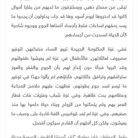
تبقى من مصاغ ذهبي ويستنزفون ما لديهم من بقايا أموال
كانوا قد ادخروها ليوم أسود وها قد جاء، يحاولون أن يجدوا ما
يسد رمقهم لساعات فقط بأجساد أضناها الجوع ووجوه شاحبة
كأن الحياة انسحبت من أجسادهم
.
ففي غزة المكلومة الجريحة تبيع النساء مضاغهن لتوفير
مصروف لعائلاتهن. فالأطفال في غزة لم يعيشوا طفولتهم
وقد كبروا فجأة دون إنذار لهم بأن الجوع والفقر والعوز
سترافقهم وترافق عائلاتهم، فآباؤهم لم يألوا جهدًا في توفير
ما تيسر لسد جوع بطونهم، فظهرت عليهم ملامح المجاعة
وعظامهم بدت ظاهرة. وفي غزة شباب وفتيات فات قطار
العمر بهم ولم يتمكنوا من الزواج وبناء حياة حلموا بها منذ
صغرهم، وفي غزة لم تعد قواميس اللغة قادرة على وصف ما
يعيشون، ولكن كل أملهم أن القادم سيكون أفضل
.
يقول المواطن فايز عواجة: "لقد أجبرتنا الظروف الصعبة وحياة