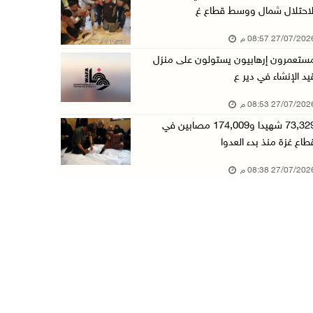
لاحتلال شمال ووسط قطاع غ
27/07/20 08:57 م
ستعمرون إرهابيون يستولون على منزل
يد الإنشاء في دير ع
27/07/20 08:53 م
73,329 شهيدا و174,009 مصابين في
طاع غزة منذ بدء العدوا
27/07/20 08:38 م