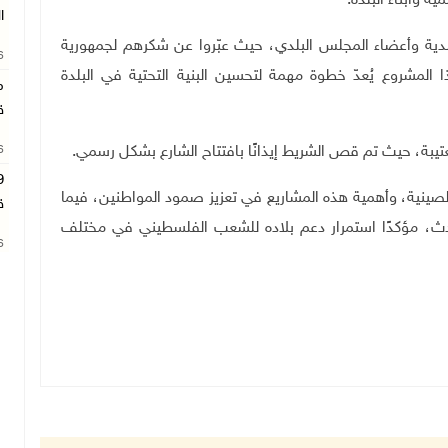
وأبناء البلدة.
ا
دية وأعضاء المجلس البلدي، حيث عبّروا عن شكرهم لجمهورية
26
لمشروع يُعدّ خطوة مهمة لتحسين البنية التحتية في البلدة
م
ق
تيبة، حيث تم قص الشريط إيذانًا بافتتاح الشارع بشكل رسمي
.
26
صينية، وأهمية هذه المشاريع في تعزيز صمود المواطنين، فيما
ق
حدث، مؤكدًا استمرار دعم بلاده للشعب الفلسطيني في مختلف
26