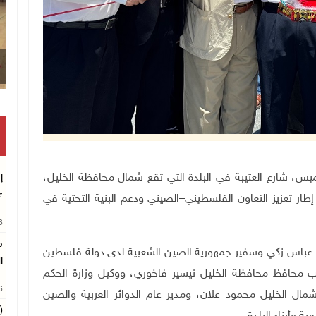
قصف إسرائيلي يستهدف حي الشجاعية بغزة
ر، يوم الخميس، شارع العتيبة في البلدة التي تقع شمال محافظة الخليل،
إ
ع
ر تعزيز التعاون الفلسطيني–الصيني ودعم البنية التحتية في
26
م
ح" عباس زكي وسفير جمهورية الصين الشعبية لدى دولة فلسطين
ا
محافظ محافظة الخليل تيسير فاخوري، ووكيل وزارة الحكم
26
مال الخليل محمود علان، ومدير عام الدوائر العربية والصين
(