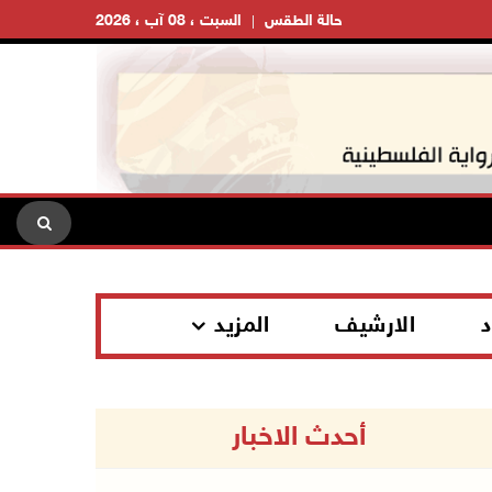
حالة الطقس
السبت ، 08 آب ، 2026
د
الارشيف
المزيد
أحدث الاخبار