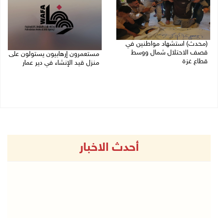
(محدث) استشهاد مواطنين في
قصف الاحتلال شمال ووسط
مستعمرون إرهابيون يستولون على
قطاع غزة
منزل قيد الإنشاء في دير عمار
27/07/2026 08:57 م
27/07/2026 08:53 م
أحدث الاخبار