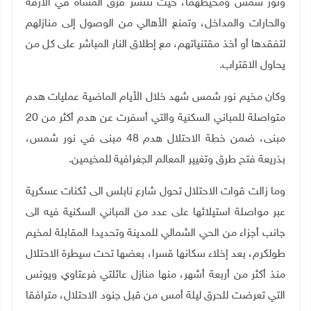
ونور شمس ومحيطهما، حيث تنتشر فرق المشاة في الأزقة
والحارات والمداخل، وتمنع الأهالي من الوصول إلى منازلهم
لتفقدها أو أخذ مقتنياتهم، مع إطلاق النار المباشر على كل من
يحاول الاقتراب
.
وكان مخيم نور شمس شهد خلال الأيام الماضية عمليات هدم
متواصلة للمباني السكنية والتي أسفرت عن هدم أكثر من 20
مبنى، ضمن خطة الاحتلال هدم 48 مبنى في نور شمس،
بذريعة فتح طرق وتغيير المعالم الجغرافية للمخيمين
.
وما زالت قوات الاحتلال تحول شارع نابلس الى ثكنات عسكرية
عبر مواصلة استيلائها على عدد من المباني السكنية فيه الى
جانب أجزاء من الحي الشمالي للمدينة وتحديدا المقابلة لمخيم
طولكرم، بعد إخلاء سكانها قسرا، بعضها تحت سيطرة الاحتلال
منذ أكثر من أربعة أشهر، منها منازل عائلتي فرعتاوي ويونس
التي تعرضت للحرق ليلة أمس من قبل جنود الاحتلال، مترافقا