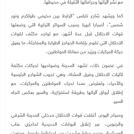
مع نشر آلياتها وجرافاتها الثقيلة في محيطها
.
كما ويشهد شارع نابلس "الرابط بين مخيمي طولكرم ونور
شمس"، أضرارا كبيرة بسبب السواتر الترابية التي وضعتها
قوات الاحتلال قبل عدة أشهر، مع تواجد مكثف لقوات
الاحتلال التي تقوم بإقامة الحواجز الطيارة والمفاجئة، ما يعيق
حركة المركبات ويزيد من معاناة المواطنين،
في غضون ذلك، تشهد المدينة وضواحيها تحركات مكثفة
لآليات الاحتلال وفرق المشاة، وهي تجوب الشوارع الرئيسية
والأحياء، وتعترض عمدا تحرك المواطنين والمركبات، مع
إطلاق أبواق آلياتها بطريقة استفزازية، والسير بعكس اتجاه
السير
.
وصباح اليوم، أغلقت قوات الاحتلال مدخلي المدينة الشرقي
والجنوبي، عبر إغلاق البوابات الحديدية لحاجزي عناب
العسكرية، وجسر جبارة وشددت من إجراءاتها عليهما، ومنعت