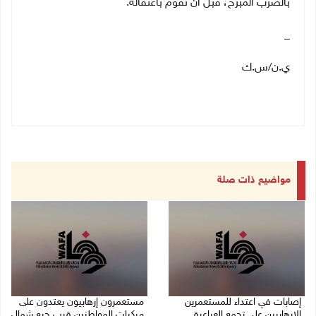
بالضرب المبرح، قبل أن تقوم باعتقاله.
_
ي.ن/س.ك
مواضيع ذات صلة
إصابات في اعتداء للمستعمرين
مستعمرون إرهابيون يعتدون على
الإرهابيين على تجمع العراعرة
مركبات المواطنين قرب جبع شمال