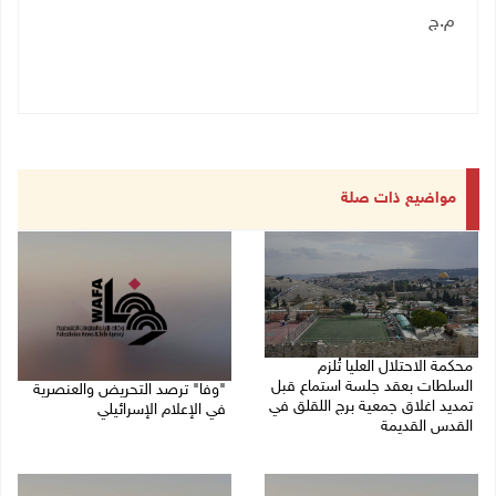
م.ج
مواضيع ذات صلة
محكمة الاحتلال العليا تُلزم
السلطات بعقد جلسة استماع قبل
"وفا" ترصد التحريض والعنصرية
تمديد اغلاق جمعية برج اللقلق في
في الإعلام الإسرائيلي
القدس القديمة
27/07/2026 03:05 م
27/07/2026 06:58 م