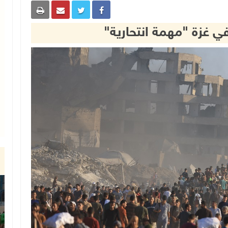
ي غزة "مهمة انتحارية"