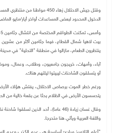
وقتل جيش الاحتلال زهاء 450 موا
الدخول المحدود لبعض المساعدات أواخر أيار/مايو الماض
ينتظرون الطعام، مازالوا في منطقة "التحلية" في مدين
آباء، وأمهات، خريجون جامعيون، وطلاب، وعمال، وموظف
أو يتسلقون الشاحنات ليبيتوا ليلتهم هناك
.
ورغم خطر الموت برصاص الاحتلال، يفتش هؤلاء الأرض ب
يتحسسون الأرض في الظلام بحثا عن بقعة خالية من الحص
وقال غسان زيادة (46 عاما)، أحد الذين تس
واللغة العربية ويأتي هنا متحرجا
.
"
أعلم التلاميذ مبادئ أساسية هي عدم الكذب وعدم الس