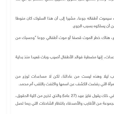
ك سيموت أطفاله جوعا، مشيرا إلى أن هذا السلوك كان منوطا
ن أن يسلكوه بسبب الجوع
.
الجوع، هناك خطر الموت قصفا أو موت أطفالي جوعا "وحسبك من
دات، إنها مضطرة فوالد الأطفال أصيب وبات قعيدا منذ بداية
اب ليلا وهذه ليست من عاداتنا، لكن لا مساعدات توزع من
 المرأة التي رفضت الكشف عن اسمها واكتفت باللقب أم محمد
.
أرخى الليل سدوله فأشعل بعضهم نارا لطرد البعوض، وفي ذلك يقول فايز عبيد (27 عاما) والذي تخرج من كلية الحقوق،
نذ 6 ساعات، أتى برفقة مجموعة من الأقارب والأصدقاء بانتظار الشاحنات التي ربما تصل