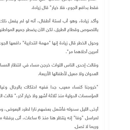
فقط بدافع الجوع، فلا خيار" قال زيادة
.
وأكد زيادة، وهو أب لستة أطفال، أنه لو لم يفعل ذل
باللصوص وقطاع الطرق، لكن الآن يضطر جميع المواطني
وحول الخطر قال زيادة إنها "مهمة انتحارية" دافعها 
أمرين أحلاهما مر".
وقالت إحدى الناس اللوات خرجن مساء في انتظار المساع
العدوان ولا معيل لأطفالها الأربعة
.
"
خروجنا كنساء معيب جدا ففيه احتكاك بالرجال وغي
المؤسسات الدولية منذ ثلاثة أشهر ولا خيار آخر،" قالت
لمراسل "وفا" إنه ينتظر هنا م
وربما لا تصل
.