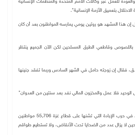
عودة للعمل عبر وكالات الأمم المتحدة والمنظمات الإنسانية
الاحتلال بتعميق الأزمة الإنسانية".
ال إن هذا المشهد هو روتين يومي يمارسه المواطنون بعد أن كان
 باللصوص وقاطعي الطرق المسلحين لكن الآن الجميع ينتظر
ي أحد الفنادق، فقال إن زوجته حامل في الشهر السادس وربما تفقد جنينها
الوحيد فلا عمل والمخزون المالي نفد بعد سنتين من العدوان"
ومنذ تشرين الأول/ أكتوبر 2023، قتلت قوات الاحتلال في حرب الإبادة التي تشنها على قطاع غزة 55,706 مواطنين
ن الأطفال والنساء، وأصابت 130,101، في حين لا يزال عدد من الضحايا تحت الأنقاض، ولا تستطيع طواقم