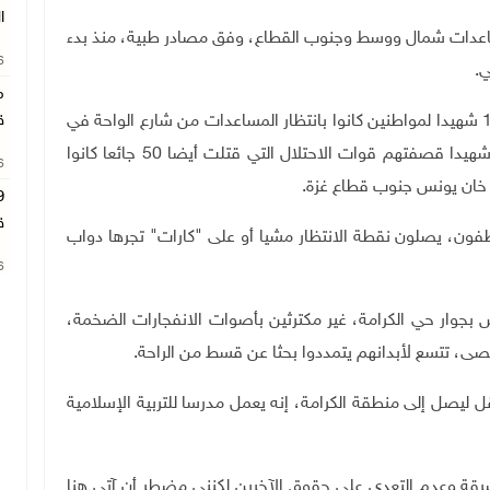
ا
طنا من منتظري المساعدات شمال ووسط وجنوب القطاع، وفق مصادر طبية، منذ بدء
26
ي
.
م
وأمس، تمكنت الطواقم المختصة من انتشال جثامين 15 شهيدا لمواطنين كانوا بانتظار المساعدات من شارع الواحة في
ق
بيت لاهيا شمال القطاع، فيما جثامين أكثر من عشرين شهيدا قصفتهم قوات الاحتلال التي قتلت أيضا 50 جائعا كانوا
26
ة خان يونس جنوب قطاع غزة
.
ق
ون، يصلون نقطة الانتظار مشيا أو على "كارات" تجرها دواب
26
جوار حي الكرامة، غير مكترثين بأصوات الانفجارات الضخمة،
ى، تتسع لأبدانهم يتمددوا بحثا عن قسط من الراحة
.
لقوا شاحنة نقل ليصل إلى منطقة الكرامة، إنه يعمل مدرسا للتربية الإسلامية
رقة وعدم التعدي على حقوق الآخرين لكنني مضطر أن آتي هنا