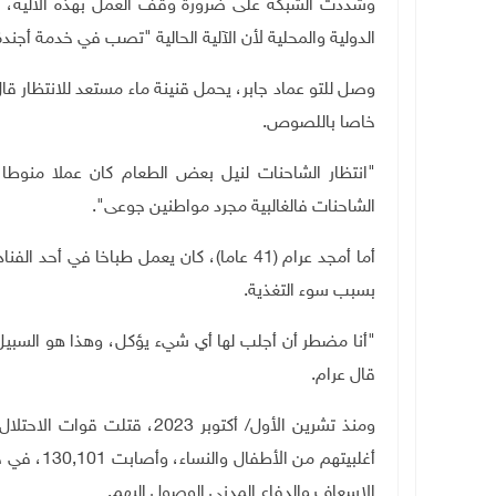
وشددت الشبكة على ضرورة وقف العمل بهذه الآلية، وال
الدولية والمحلية لأن الآلية الحالية "تصب في خدمة أجندة 
وصل للتو عماد جابر، يحمل قنينة ماء مستعد للانتظار ق
خاصا باللصوص
.
"
انتظار الشاحنات لنيل بعض الطعام كان عملا منوطا
الشاحنات فالغالبية مجرد مواطنين جوعى".
أما أمجد عرام (41 عاما)، كان يعمل طباخا ف
بسبب سوء التغذية
.
"
أنا مضطر أن أجلب لها أي شيء يؤكل، وهذا هو السبيل 
قال عرام
.
أغلبيتهم م
الإسعاف والدفاع المدني الوصول إليهم.