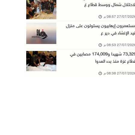
لاحتلال شمال ووسط قطاع غ
27/07/20 08:57 م
ستعمرون إرهابيون يستولون على منزل
يد الإنشاء في دير ع
27/07/20 08:53 م
73,329 شهيدا و174,009 مصابين في
طاع غزة منذ بدء العدوا
27/07/20 08:38 م