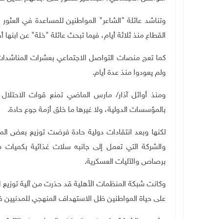
القطاع منذ ثلاثة أيام، فيما تبحث عائلة "خلة" عن ابنها أحمد (20 عاما)، الذي فقد في نقطة المساعدات ش
كما تعج منصات التواصل الاجتماعي بعشرات المناشدات 
ولم يعودوا منذ عدة أيام
.
ومنذ أوائل آذار/ مارس الماضي تمنع قوات الاحتلال 
بالمؤسسات الدولية، ولا غيرها ما خلق أزمة جوع حادة
.
لكنها وبعد انتقادات دولية حادة فرضت توزيع بعض المس
والشركة التي تعمل إلى جانبه سلات غذائية بكميات 
برصاص والآليات العسكرية.
وكانت شبكة المنظمات الأهلية قد حذرت من آلية توزيع ال
على حياة المواطنين ظل الاستهداف المنهجي للمدنيين ف