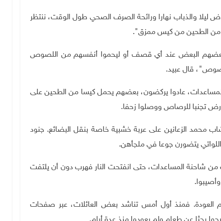
ض ليلا والذباب نهارا ورائحة الصرف الصحي طول الوقت، ننتظر
 من الطحين من كيس ممزق".
ا بعضهم البعض عند أي قصف أو ليحموا أنفسهم من اللصوص
صوص"، قال عبيد
.
 المساعدات، عادوا يركضون، بعضهم يحمل كيسا من الطحين على
أرض تجنبا للرصاص ووصلوا زحفا
.
اب محمد الزعانين على عربة خشبية خاصة بنقل البضائع. جنود
ه اللواتي يتضورن جوعا في ملجأهن
.
نه ما أن اقترب من شاحنة المساعدات، حتى انفتحت النار فهرب دون أن يلتفت
وأصيبوا
.
دم العودة. فمنذ أول أمس تناشد بعض العائلات، عبر صفحات
رجوا بحثا عن طعام ولم يعودوا منذ عدة أيام
.