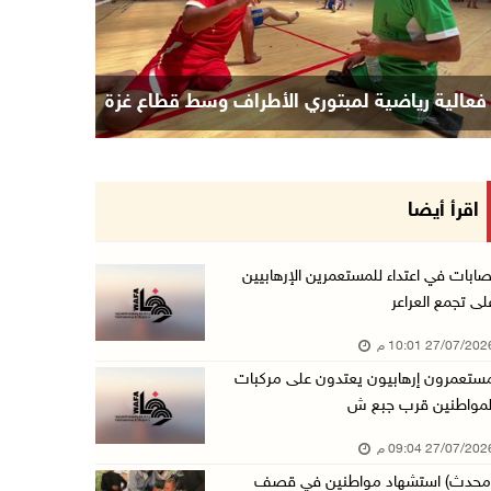
قصف إسرائيلي يستهدف حي الشجاعية بغزة
اقرأ أيضا
صابات في اعتداء للمستعمرين الإرهابيين
لى تجمع العراعر
27/07/20 10:01 م
ستعمرون إرهابيون يعتدون على مركبات
لمواطنين قرب جبع ش
27/07/20 09:04 م
محدث) استشهاد مواطنين في قصف