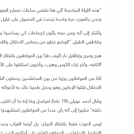
"
هذه الليلة السادسة آتي هنا نقضي ساعات نصارع البعو
ونحن جائعون، مرة واحدة نجحت في الحصول على قليل
وأشار إلى أنه ومن معه يأتون كجماعات كي يساعدو
وقاطعي الطرق. "الوضع خطير من رصاص الاحتلال والل
هرج ومرج وإطلاق نار كثيف طرأ بين المواطنين بانتظار
أكتافه، وآخر ترك الكيس وهرب، وآخرون استلقوا على ال
ثلة من المواطنين برزوا من بين المحتشدين يحملون الش
الاحتلال قتلوا الزعانين وهو يحمل طحينا عائد به لأخوات
وقال أحمد عويلي (19 عاما) لمراسل وفا إ
خلفه" مشيرا إلى أنه رأى عددا من المواطنين استشهدوا 
ليس الموت فقط بانتظار الجياع، بل أيضا الغياب وع
التواصل الاجتماعي، الجماهير للعثور على أبنائهم الذين خ