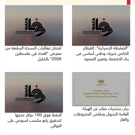
"الضابطة الجمركية": القطاع
افتتاح فعاليات النسخة السابعة من
الخاص شريك وطني أساسي في
معرض "الغذاء في فلسطين
بناء الاقتصاد وتعزيز الصمود
2026" بالخليل
27/07/2026 09:35 م
25/07/2026 08:26 م
بيان مشترك صادر عن الهيئة
العامة للبترول ونقابتي المحروقات
النفط فوق 100 دولار متجها
والغاز
لتحقيق رابع مكسب أسبوعي على
التوالي
25/07/2026 03:33 م