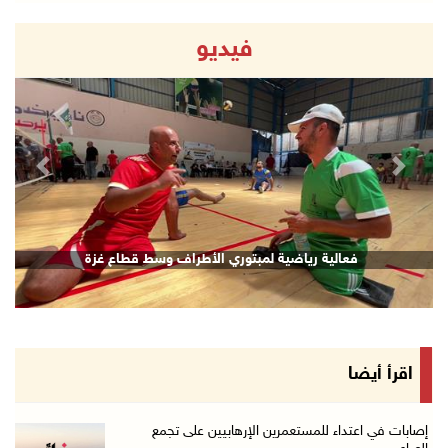
فيديو
revious
Next
فعالية رياضية لمبتوري الأطراف وسط قطاع غزة
اقرأ أيضا
إصابات في اعتداء للمستعمرين الإرهابيين على تجمع