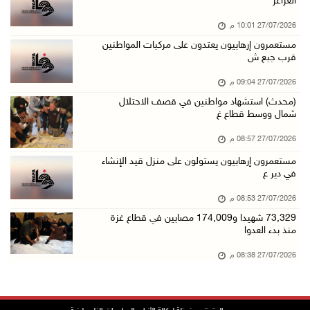
العراعر
27/07/2026 10:01 م
مستعمرون إرهابيون يعتدون على مركبات المواطنين
قرب جبع ش
27/07/2026 09:04 م
(محدث) استشهاد مواطنين في قصف الاحتلال
شمال ووسط قطاع غ
27/07/2026 08:57 م
مستعمرون إرهابيون يستولون على منزل قيد الإنشاء
في دير ع
27/07/2026 08:53 م
73,329 شهيدا و174,009 مصابين في قطاع غزة
منذ بدء العدوا
27/07/2026 08:38 م