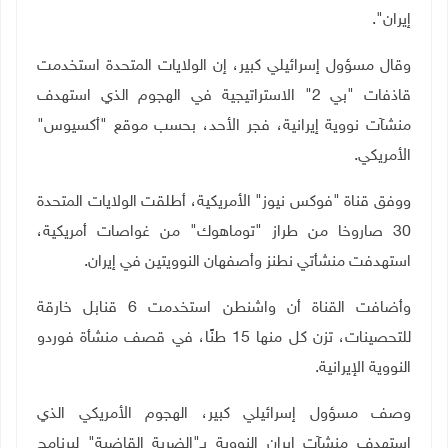
إيران".
وقال مسؤول إسرائيلي كبير، إن الولايات المتحدة استخدمت
قاذفات "بي 2" الاستراتيجية في الهجوم الذي استهدف
منشآت نووية إيرانية، فجر الأحد، بحسب موقع "أكسيوس"
الأمريكي.
ووفق قناة "فوكس نيوز" الأمريكية، أطلقت الولايات المتحدة
30 صاروخا من طراز "توماهوك" من غواصات أمريكية،
استهدفت منشأتي نطنز وأصفهان النوويتين في إيران.
وأضافت القناة أن واشنطن استخدمت 6 قنابل خارقة
للتحصينات، تزن كل منها 15 طنًا، في قصف منشأة فوردو
النووية الإيرانية.
وصف مسؤول إسرائيلي كبير، الهجوم الأمريكي الذي
استهدف منشآت إيران النووية بـ"الضربة القاضية" لبرنامج