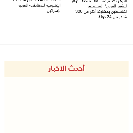
الـ"98" لضباط اتصال المكاتب
الأزهر يختتم مسابقة "مئذنة الأزهر
الإقليمية للمقاطعة العربية
للشعر العربي" المخصصة
لإسرائيل
لفلسطين بمشاركة أكثر من 300
شاعر من 24 دولة
27/07/2026 05:29 م
27/07/2026 05:37 م
أحدث الاخبار