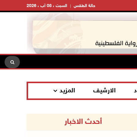
حالة الطقس
السبت ، 08 آب ، 2026
د
الارشيف
المزيد
أحدث الاخبار