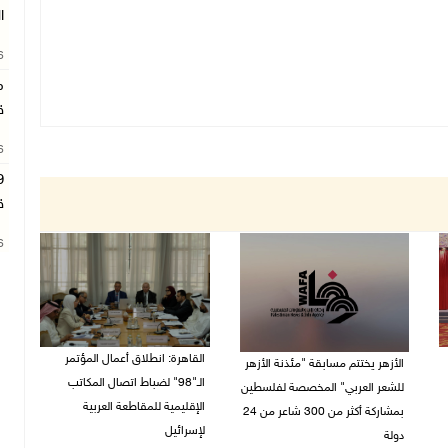
ا
26
م
ق
26
ق
26
القاهرة: انطلاق أعمال المؤتمر
الأزهر يختتم مسابقة "مئذنة الأزهر
الـ"98" لضباط اتصال المكاتب
للشعر العربي" المخصصة لفلسطين
الإقليمية للمقاطعة العربية
بمشاركة أكثر من 300 شاعر من 24
لإسرائيل
دولة