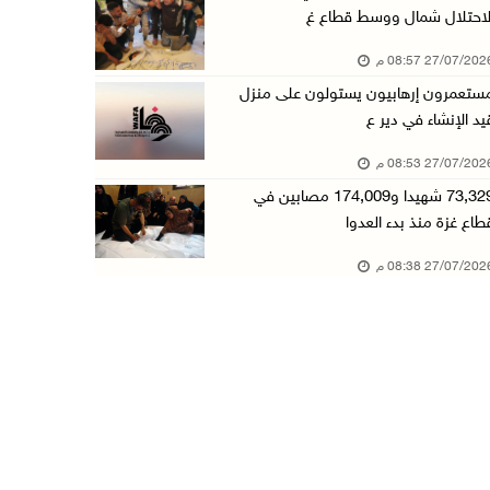
لاحتلال شمال ووسط قطاع غ
27/07/20 08:57 م
ستعمرون إرهابيون يستولون على منزل
يد الإنشاء في دير ع
27/07/20 08:53 م
73,329 شهيدا و174,009 مصابين في
طاع غزة منذ بدء العدوا
27/07/20 08:38 م