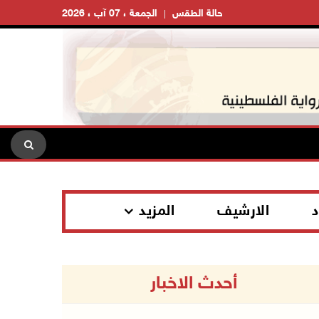
حالة الطقس
الجمعة ، 07 آب ، 2026
د
الارشيف
المزيد
أحدث الاخبار