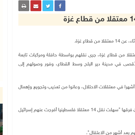
 مصادر طبية إن "جيش الاحتلال أفرج عن 14 معتقلا من قطاع غزة، جرى نقلهم بواسطة حافلة ومركبات تابعة
لأقصى في مدينة دير البلح وسط القطاع، وفور وصولهم إلى
أشهرا في معتقلات الاحتلال، وعانوا من تعذيب وتجويع وإهمال
بدورها، قالت اللجنة الدولية للصليب الأحمر، في بيان، إن فرقها "سهلت نقل 14 معتقلا فلسطينيا أفرجت عنهم إسرائيل
م بعد أشهر من الاعتقال
"
.