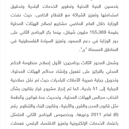
بتحسين البنية التحتية وتطوير الخدمات البلدية وتحقيق
استدامتها وتعزيز الشراكة مع القطاع الخاص، حيث نفذت
الوزارة خلال العام الماضي مشاريع لصالح الهيئات المحلية
بقيمة 155,369 مليون شيقل، بينما ركز البرنامج الثاني على
دور الوزارة في دعم الصمود وتعزيز السيادة الفلسطينية في
المناطق المسماة "ج
"
.
وشمل المحور الثالث برنامجين: الأول إصلاح منظومة الحكم
المحلي بالتركيز على تفعيل وإنشاء محاكم الهيئات المحلية،
وتحويل جباية ضريبة الأملاك للبلديات حيث تم نقل صلاحية
الجباية إلى 51 بلدية، كما تم إنجاز مشروع قرار بقانون بشأن
انتخاب مجالس الهيئات المحلية، وتحديث عدة قوانين وأنظمة
مثل قانون المدن والقرى والأبنية، وقانون البناء والتنظيم رقم
(6) لعام 2011 وغيرها، وبخصوص البرنامج الثاني المتمثل
باعتماد الخدمات الإلكترونية وتعزيز الاقتصاد الرقمي فعملت