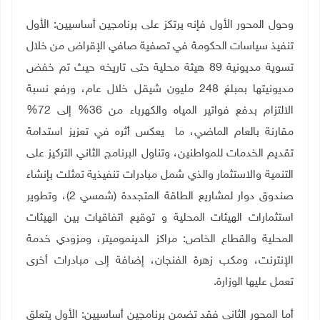
وحول المحور الأول فإنه يرتكز على برنامجين أساسيين: الأول
تنفيذ سياسات الحكومة في تصفية صافي الإقراض من خلال
تسوية مديونية 89 هيئة محلية حتى تاريخه حيث تم خفض
مديونيتها بمبلغ 248 مليون شيقل خلال عام، ورفع نسبة
الالتزام بدفع فواتير المياه والكهرباء من 36% إلى 72%
مقارنة بالعام الماضي، ما يعكس أثره في تعزيز استدامة
تقديم الخدمات للمواطنين، وتناول البرنامج الثاني التركيز على
التنمية والاستثمار والذي شمل مبادرات تنفيذية تمثلت بإنشاء
صندوق دوار لمشاريع الطاقة المتجددة (شمسي 2)، وتطوير
استثمارات الهيئات المحلية و توقيع اتفاقيات بين الهيئات
المحلية والقطاع الخاص: مراكز الدينموميتر، ومزودي خدمة
الإنترنت، ومكب زهرة الفنجان، إضافة إلى مبادرات أخرى
تعمل عليها الوزارة
.
أما المحور الثاني فقد تضمن برنامجين أساسيين: الأول يتعلق