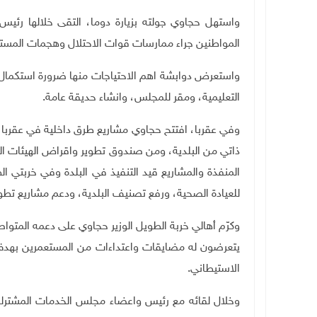
واستهل حجاوي جولته بزيارة دوما، التقى خلالها رئيس
المواطنين جراء ممارسات قوات الاحتلال وهجمات المستع
واستعرض دوابشة اهم الاحتياجات منها ضرورة استكمال
التعليمية، ومقر للمجلس، وانشاء حديقة عامة.
ذاتي من البلدية، ومن صندوق تطوير واقراض الهيئات المح
المنفذة والمشاريع قيد التنفيذ في البلدة وفي خربتي 
للعيادة الصحية، ورفع تصنيف البلدية، ودعم مشاريع تطوير 
وكرّم أهالي خربة الطويل الوزير حجاوي على دعمه المتو
يتعرضون له مضايقات واعتداءات من المستعمرين بهدف 
الاستيطاني
.
وخلال لقائه مع رئيس واعضاء مجلس الخدمات المشترك