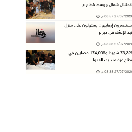
لاحتلال شمال ووسط قطاع غ
27/07/20 08:57 م
ستعمرون إرهابيون يستولون على منزل
يد الإنشاء في دير ع
27/07/20 08:53 م
73,329 شهيدا و174,009 مصابين في
طاع غزة منذ بدء العدوا
27/07/20 08:38 م