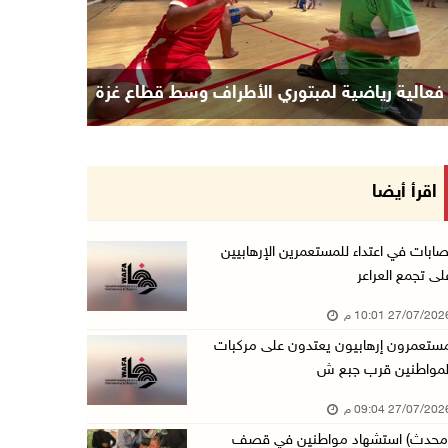
ي الشجاعية بغزة
فعالية رياضية لمبتوري الأطراف وسط
اقرأ أيضا
صابات في اعتداء للمستعمرين الإرهابيين
لى تجمع العراعر
27/07/20 10:01 م
ستعمرون إرهابيون يعتدون على مركبات
لمواطنين قرب جبع ش
27/07/20 09:04 م
محدث) استشهاد مواطنين في قصف