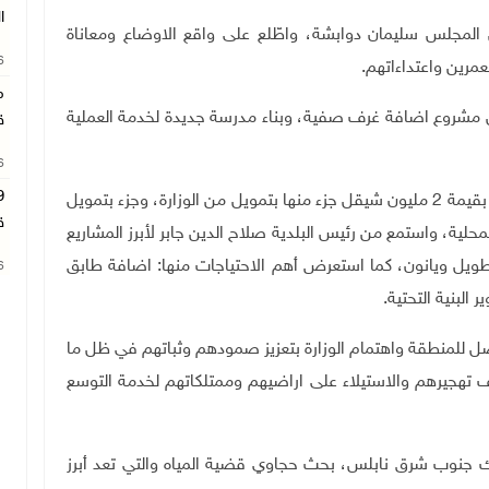
ا
 المجلس سليمان دوابشة، واطّلع على واقع الاوضاع ومعاناة
26
مرين واعتداءاتهم.
م
 مشروع اضافة غرف صفية، وبناء مدرسة جديدة لخدمة العملية
ق
26
وفي عقربا، افتتح حجاوي مشاريع طرق داخلية في عقربا بقيمة 2 مليون شيقل جزء منها بتمويل من الوزارة، وجزء بتمويل
ق
لية، واستمع من رئيس البلدية صلاح الدين جابر لأبرز المشاريع
الطويل ويانون، كما استعرض أهم الاحتياجات منها: اضافة طابق
26
البنية التحتية
.
اصل للمنطقة واهتمام الوزارة بتعزيز صمودهم وثباتهم في ظل ما
تهجيرهم والاستيلاء على اراضيهم وممتلكاتهم لخدمة التوسع
 جنوب شرق نابلس، بحث حجاوي قضية المياه والتي تعد أبرز