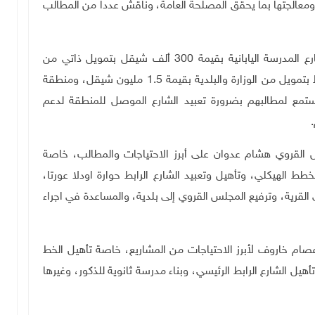
 ومعالجتها بما يحقق المصلحة العامة، وناقش عددا من المطالب
وفي بلدة بيتا، افتتح حجاوي مشروع تأهيل وتعبيد شارع المدرسة اليابانية بقيمة 300 ألف شيقل بتمويل ذاتي من
البلدية، كما تفقد مشروع قيد التنفيذ لتأهيل طريق رابط بتمويل من الوزارة والبلدية بقيمة 1.5 مليون شيقل، ومنطقة
تمع لمطالبهم بضرورة تعبيد الشارع الموصل للمنطقة لدعم
.
 القروي هشام عدوان على أبرز الاحتياجات والمطالب، خاصة
ط الهيكلي، وتأهيل وتعبيد الشارع الرابط حوارة اودلا عورتا،
 القرية، وترفيع المجلس القروي إلى بلدية، والمساعدة في اجراء
م خاروف لأبرز الاحتياجات من المشاريع، خاصة تأهيل الخط
هيل الشارع الرابط الرئيسي، وبناء مدرسة ثانوية للذكور، وغيرها