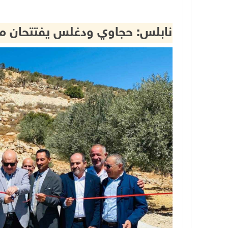
نابلس: حجاوي ودغلس يفتتحان مشاريع تط