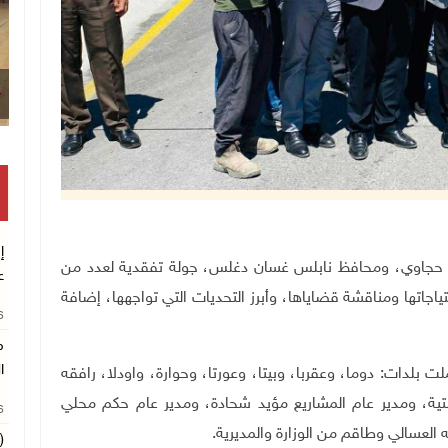
قصف إسرائيلي يستهدف ح
إ
لمحلي سامي حجاوي، ومحافظ نابلس غسان دغلس، جولة تفقدية لعدد من
ع
اجاتها ومناقشة قضاياها، وأبرز التحديات التي تواجهها، إضافة
26
م
ا
 بلدات: دوما، وعقربا، وبيتا، وعورتا، وحوارة، واودلا، رافقه
شتية، ومدير عام المشاريع مؤيد شحادة، ومدير عام حكم محلي
26
العسالي وطاقم من الوزارة والمديرية.
(