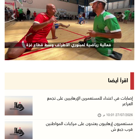
revious
Next
فعالية رياضية لمبتوري الأطراف وسط قطاع غزة
اقرأ أيضا
إصابات في اعتداء للمستعمرين الإرهابيين على تجمع
العراعر
27/07/2026 10:01 م
مستعمرون إرهابيون يعتدون على مركبات المواطنين
قرب جبع ش