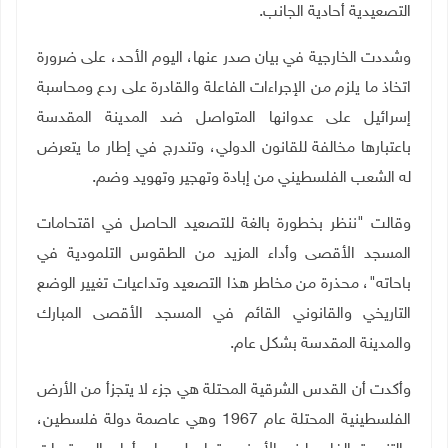
التصعيدية أحادية الجانب.
وشددت الخارجية في بيان صدر عنها، اليوم الأحد، على ضرورة
اتخاذ ما يلزم من الإجراءات الفاعلة والقادرة على ردع ومحاسبة
إسرائيل على عدوانها المتواصل ضد المدينة المقدسة
باعتبارها مخالفة للقانون الدولي، وتندرج في إطار ما يتعرض
له الشعب الفلسطيني من إبادة وتهجير وتهويد وضم
.
وقالت "ننظر بخطورة بالغة للتصعيد الحاصل في اقتحامات
المسجد الأقصى وأداء المزيد من الطقوس التلمودية في
باحاته"، محذرة من مخاطر هذا التصعيد وتداعيات تغيير الوضع
التاريخي والقانوني القائم في المسجد الأقصى المبارك
والمدينة المقدسة بشكل عام.
وأكدت أن القدس الشرقية المحتلة هي جزء لا يتجزأ من الأرض
الفلسطينية المحتلة عام 1967 وهي عاصمة دولة فلسطين،