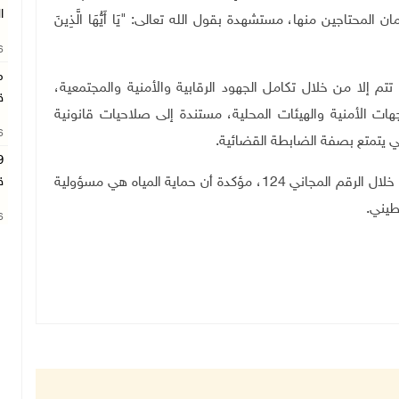
ا
محتاجين منها، مستشهدة بقول الله تعالى: "يَا أَيُّهَا الَّذِينَ
26
م
 إلا من خلال تكامل الجهود الرقابية والأمنية والمجتمعية،
ق
ت الأمنية والهيئات المحلية، مستندة إلى صلاحيات قانونية
26
ي يتمتع بصفة الضابطة القضائية
.
ودعت السلطة المواطنين إلى التبليغ عن أي تعديات من خلال الرقم المجاني 124، مؤكدة أن حماية المياه هي مسؤولية
ق
طيني
.
26