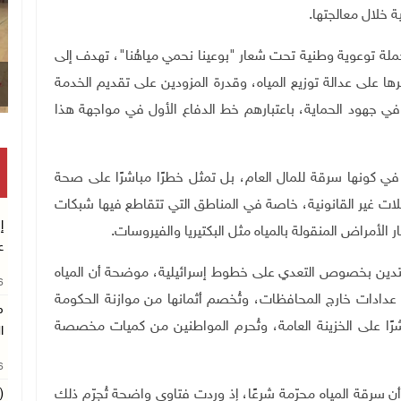
ة خلال معالجتها
.
لة توعوية وطنية تحت شعار "بوعينا نحمي مياهُنا"، تهدف إلى
ها على عدالة توزيع المياه، وقدرة المزودين على تقديم الخدمة
 في جهود الحماية، باعتبارهم خط الدفاع الأول في مواجهة هذا
ر في كونها سرقة للمال العام، بل تمثل خطرًا مباشرًا على صحة
صلات غير القانونية، خاصة في المناطق التي تتقاطع فيها شبكات
إ
 الأمراض المنقولة بالمياه مثل البكتيريا والفيروسات
.
ع
تدين بخصوص التعدي على خطوط إسرائيلية، موضحة أن المياه
26
عدادات خارج المحافظات، وتُخصم أثمانها من موازنة الحكومة
م
اشرًا على الخزينة العامة، وتُحرم المواطنين من كميات مخصصة
ا
26
 أن سرقة المياه محرّمة شرعًا، إذ وردت فتاوى واضحة تُجرّم ذلك
(