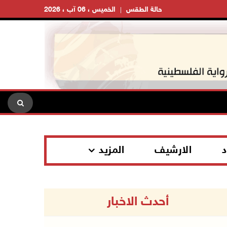
حالة الطقس
الخميس ، 06 آب ، 2026
د
الارشيف
المزيد
أحدث الاخبار