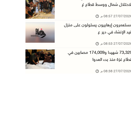
لاحتلال شمال ووسط قطاع غ
27/07/20 08:57 م
ستعمرون إرهابيون يستولون على منزل
يد الإنشاء في دير ع
27/07/20 08:53 م
73,329 شهيدا و174,009 مصابين في
طاع غزة منذ بدء العدوا
27/07/20 08:38 م