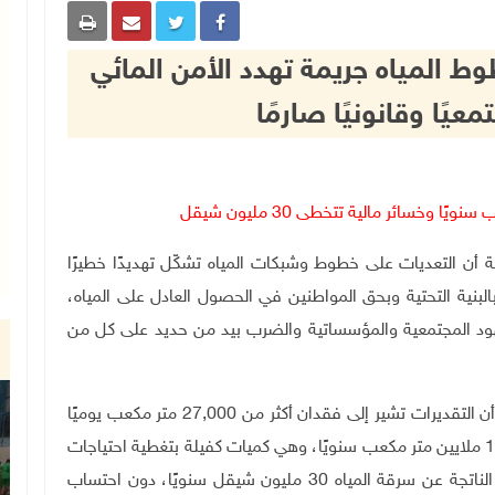
ط المياه جريمة تهدد الأمن المائي
عيًا وقانونيًا صارمًا
 الفلسطينية أن التعديات على خطوط وشبكات المياه تشكّل تهديدًا خطيرًا
بالبنية التحتية وبحق المواطنين في الحصول العادل على المياه،
ود المجتمعية والمؤسساتية والضرب بيد من حديد على كل من
وأوضحت سلطة المياه في بيان صدر عنها اليوم الأحد، أن التقديرات تشير إلى فقدان أكثر من 27,000 متر مكعب يوميًا
من المياه نتيجة الوصلات غير القانونية، أي ما يزيد عن 10 ملايين متر مكعب سنويًا، وهي كميات كفيلة بتغطية احتياجات
نحو 300 ألف مواطن يوميًا. كما تتجاوز الخسائر المالية الناتجة عن سرقة المياه 30 مليون شيقل سنويًا، دون احتساب