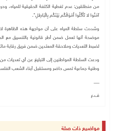
من منطلقين: عدم تغطية الكلفة الحقيقية للمياه، وحرمان ال
آمَنُوا لا تَأْكُلُوا أَمْوَالَكُم بَيْنَكُم بِالْبَاطِلِ"
.
وشددت سلطة المياه على أن مواجهة هذه الظاهرة لا تتم
موضحة أنها تعمل ضمن أطر قانونية بالتنسيق مع الجها
لضبط التعديات وملاحقة المعتدين ضمن فريق رقابة مائ
وطنية جماعية تمس حاضر ومستقبل أبناء الشعب الفلس
ـــــــــ
ف.ع
مواضيع ذات صلة