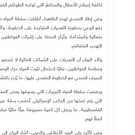
تكلفة إصلاح الأعطال والمخاطر التي تواجه الطواقم الفني
وفي إطار التصدي لهذه الظاهرة، أطلقت سلطة المياه حم
رفع الوعي بخطورة التعديات المتزايدة على الخطوط، وأثر
بفعالية واستدامة. وتُركز الحملة على إشراك المواطنين
التهديد المتفاقم
.
وأكد البيان أن التعديات على الشبكات المائية لا تنحص
وسلامة المواطنين، نظرًا لاحتمال تلوث المياه جراء الو
الصرف الصحي مع الخطوط المتعدى عليها، ما يُنذر بانتشار
ورفضت سلطة المياه التبريرات التي يسوقها بعض المع
التي يتم ضخها من الجانب الإسرائيلي تُحسب بدقة عبر 
الفلسطينية، ما يجعل كل كمية مسروقة عبئًا ماليًا مب
أصلاً لهم
.
وفي تأكيد على البعد الأخلاقي والديني، أشار البيان إلى