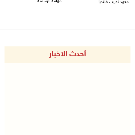
مهامه الرسمية
معهد تدريب قلنديا
27/07/2026 04:21 م
27/07/2026 06:48 م
أحدث الاخبار