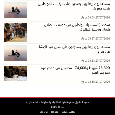
مستعمرون إرهابيون يعتدون على مركبات المواطنين
قرب جبع ش
27/07/2026 09:04 م
(محدث) استشهاد مواطنين في قصف الاحتلال
شمال ووسط قطاع غ
27/07/2026 08:57 م
مستعمرون إرهابيون يستولون على منزل قيد الإنشاء
في دير ع
27/07/2026 08:53 م
73,329 شهيدا و174,009 مصابين في قطاع غزة
منذ بدء العدوا
27/07/2026 08:38 م
جميع الحقوق محفوظة لوكالة الأنباء والمعلومات الفلسطينية
وفا © 2020
تواصل معنا
عنواننا
عن وفا