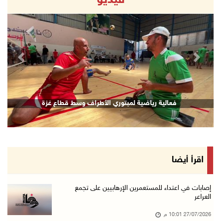
فيديو
revious
Next
فعالية رياضية لمبتوري الأطراف وسط قطاع غزة
اقرأ أيضا
إصابات في اعتداء للمستعمرين الإرهابيين على تجمع
العراعر
27/07/2026 10:01 م