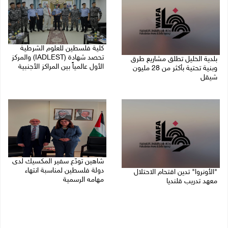
كلية فلسطين للعلوم الشرطية
تحصد شهادة (IADLEST) والمركز
بلدية الخليل تطلق مشاريع طرق
الأول عالمياً بين المراكز الأجنبية
وبنية تحتية بأكثر من 28 مليون
شيقل
27/07/2026 09:29 م
27/07/2026 09:49 م
شاهين تودّع سفير المكسيك لدى
دولة فلسطين لمناسبة انتهاء
"الأونروا" تدين اقتحام الاحتلال
مهامه الرسمية
معهد تدريب قلنديا
27/07/2026 04:21 م
27/07/2026 06:48 م