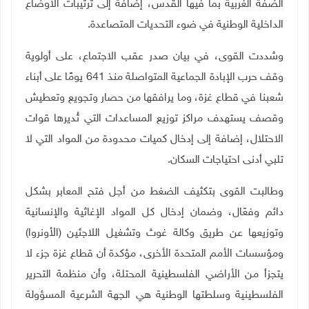
الضفة الغربية بما فيها القدس، إضافة إلى ترتيبات الأوضاع
الداخلية الوطنية في ضوء التحديات المتصاعدة
.
وشددت القوى، في بيان صدر عقب الاجتماع، على أولوية
وقف حرب الإبادة الجماعية المتواصلة منذ 641 يومًا على أبناء
شعبنا في قطاع غزة، وما يرافقها من حصار وتجويع وتعطيش
وقصف يستهدف مراكز توزيع المساعدات التي تُديرها قوات
الاحتلال، إضافة إلى إدخال كميات محدودة من المواد التي لا
تلبي أدنى احتياجات السكان
.
وطالبت القوى بتكثيف الضغط من أجل فتح المعابر بشكل
دائم وفعّال، وضمان إدخال كل المواد الإغاثية والإنسانية
وتوزيعها عن طريق وكالة غوث وتشغيل اللاجئين (الأونروا)
ومؤسسات الأمم المتحدة الأخرى، مؤكدة أن قطاع غزة جزء لا
يتجزأ من الأراضي الفلسطينية المحتلة، وأن منظمة التحرير
الفلسطينية وسلطتها الوطنية هي الجهة الشرعية المسؤولة