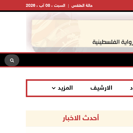
حالة الطقس
السبت ، 08 آب ، 2026
د
الارشيف
المزيد
أحدث الاخبار