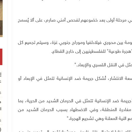
ني إلى المكان في مرحلة أولى بعد خضوعهم لفحص أمني صارم، على ألا يُسمح
عومة بين محوري فيلادلفيا وموراج جنوبي غزة، وسيتم تجميع كل
"هجرة طوعية" للفلسطينيين إلى خارج القطاع
.
ثل في النقل القسري والإبعاد
".
إ
عة الانتشار، تُشكل جريمة ضد الإنسانية تتمثل في الإبعاد أو
ع
26
يمة ضد الإنسانية تتمثل في الحرمان الشديد من الحرية، بما
م
ا
 مغادرة المنطقة، وفي الاضطهاد بسبب الحرمان الشديد من
ع النية المعلنة وهي تشجيع الهجرة
".
26
(