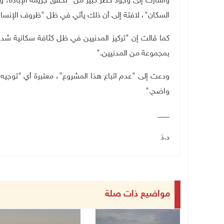
وأشارت إلى وجود خطر كبير من "تحقق جريمة الإبادة، 
السكان"، لافتة إلى أن ذلك يأتي في ظل "ظروف الإنسان
كما قالت إن "تركيز المدنيين في ظل كثافة سكانية شدي
بمجموعة من المدنيين
".
ودعت إلى "عدم اتباع هذا المشروع"، معتبرة أي "توجيه
واضح
".
___
د.ذ
مواضيع ذات صلة