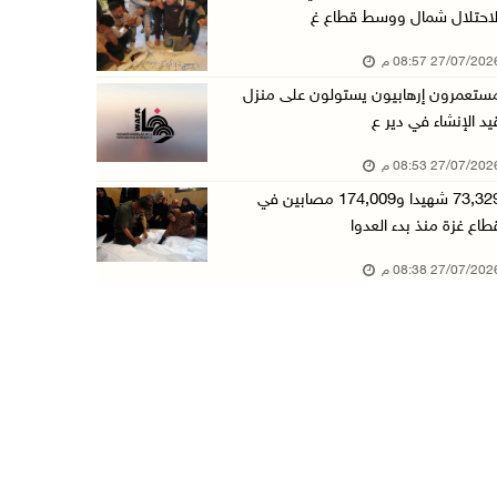
لاحتلال شمال ووسط قطاع غ
27/07/20 08:57 م
ستعمرون إرهابيون يستولون على منزل
يد الإنشاء في دير ع
27/07/20 08:53 م
73,329 شهيدا و174,009 مصابين في
طاع غزة منذ بدء العدوا
27/07/20 08:38 م