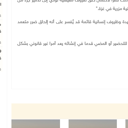
وذلك نظرا لاحتمال خلق ظروف معيشية تؤدي إلى تدمير جزء من
ا
ية مزرية في غزة
".
26
دة وظروف إنسانية قائمة قد يٌفسر على أنه إلحاق ضرر متعمد
م
ق
26
 للتحضير أو المضي قدما في إنشائه يعد أمرا غير قانوني بشكل
ق
26