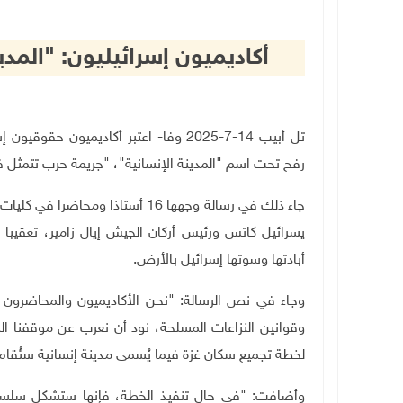
أكاديميون إسرائيليون: "المد
تل أبيب 14-7-2025 وفا- اعتبر أكاديميو
رفح تحت اسم "المدينة الإنسانية"، "جريمة حرب تتمثل ف
يسرائيل كاتس ورئيس أركان الجيش إيال زامير، تعقيبا
أبادتها وسوتها إسرائيل بالأرض
.
وجاء في نص الرسالة: "نحن الأكاديميون والمحاضرون 
وقوانين النزاعات المسلحة، نود أن نعرب عن موقفنا ال
لخطة تجميع سكان غزة فيما يُسمى مدينة إنسانية ستُقا
وأضافت: "في حال تنفيذ الخطة، فإنها ستشكل سلسل