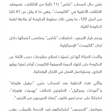
ففي حال انسحاب "شاس" (11 نائبا) من الائتلاف، فسيفقد
الائتلاف الأغلبية في "الكنيست"، وهي ما لا يقل عن 61 نائبا
من أصل 120، ما يعني ذلك سقوط الحكومة أو بقاءها لفترة
كحكومة أقلية.
ورغم قرار التجميد، احتفظت "شاس" بمناصب أعضائها داخل
لجان "الكنيست" الإسرائيلية.
وأكدت الحركة أنها لن تصوّت لصالح مقترحات حجب الثقة عن
الحكومة حتى انتهاء الدورة الصيفية للكنيست أواخر تموز/ يوليو
الجاري، وستواصل العمل في اللجان البرلمانية.
وتأتي هذه الخطوة بعد انسحاب حزبي "ديغيل هتوراه"
و"أغودات يسرائيل"، المكونين لتحالف "يهدوت هتوراه"،
احتجاجًا على عدم تمرير قانون "إعفاء الحريديين من التجنيد".
ويواصل "الحريديين" احتجاجاتهم ضد الخدمة بالجيش، عقب