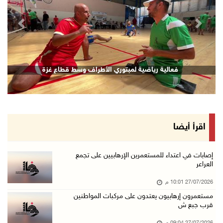
revious
Next
فعالية رياضية لمبتوري الأطراف وسط قطاع غزة
اقرأ أيضا
إصابات في اعتداء للمستعمرين الإرهابيين على تجمع
العراعر
27/07/2026 10:01 م
مستعمرون إرهابيون يعتدون على مركبات المواطنين
قرب جبع ش