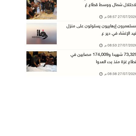
لاحتلال شمال ووسط قطاع غ
27/07/20 08:57 م
ستعمرون إرهابيون يستولون على منزل
يد الإنشاء في دير ع
27/07/20 08:53 م
73,329 شهيدا و174,009 مصابين في
طاع غزة منذ بدء العدوا
27/07/20 08:38 م