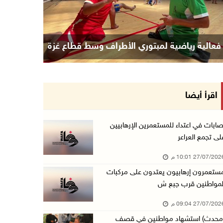
ي يستهدف حي الشجاعية بغزة
فعالية رياضية لمبتوري ا
اقرأ أيضا
صابات في اعتداء للمستعمرين الإرهابيين
لى تجمع العراعر
27/07/20 10:01 م
ستعمرون إرهابيون يعتدون على مركبات
لمواطنين قرب جبع ش
27/07/20 09:04 م
محدث) استشهاد مواطنين في قصف