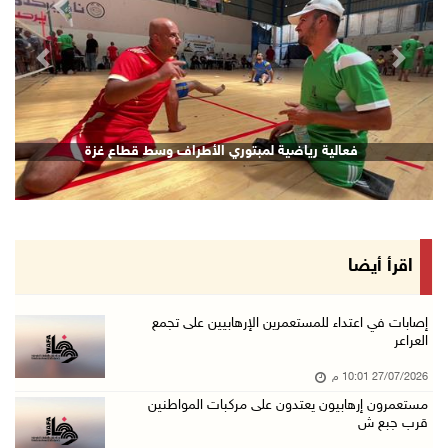
revious
Next
فعالية رياضية لمبتوري الأطراف وسط قطاع غزة
اقرأ أيضا
إصابات في اعتداء للمستعمرين الإرهابيين على تجمع
العراعر
27/07/2026 10:01 م
مستعمرون إرهابيون يعتدون على مركبات المواطنين
قرب جبع ش