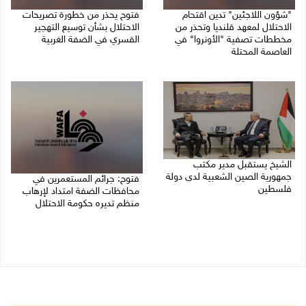
"شؤون اللاجئين" تدين اقتحام
فتوح يحذر من خطورة تصريحات
الاحتلال لمعهد قلنديا وتحذر من
الاحتلال بشأن توسيع التهجير
مخططات تصفية "الأونروا" في
القسري في الضفة الغربية
العاصمة المحتلة
27/07/2026 12:20 م
27/07/2026 10:31 م
الشيخ يستقبل مدير مكتب
جمهورية الصين الشعبية لدى دولة
فتوح: جرائم المستعمرين في
فلسطين
محافظات الضفة امتداد لإرهاب
منظم تديره حكومة الاحتلال
27/07/2026 11:55 ص
26/07/2026 11:56 ص