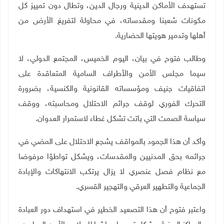
تستهدف الأماكن الدينية ورجال الدين، وتطال دون تمييز كل
مكونات شعبنا ومقدساته، في محاولة لتفريغ الأرض من
أهلها وتدمير هويتها الحضارية
.
وطالب فتوح في بيان، اليوم الخميس، المجتمع الدولي، لا
سيما مجلس الأمن والأطراف السامية المتعاقدة على
اتفاقيات جنيف ومؤسساته القانونية والكنسية، بضرورة
التحرك الفوري لوقف جرائم الاحتلال ومحاسبته، ووقف
سياسة الصمت التي باتت تشكل غطاء لاستمرار العدوان.
وأكد أن هذا الجمود بالمواقف يشجع الاحتلال على المضي في
جرائمه بحق المدنيين والمقدسات، ويشكل تواطؤا مرفوضا
مع نظام فصل عنصري لا يزال يرتكب الانتهاكات والإبادة
الجماعية والتطهير العرقي والتهجير القسري.
واعتبر فتوح أن هذا التصعيد الخطير في استهداف دور العبادة