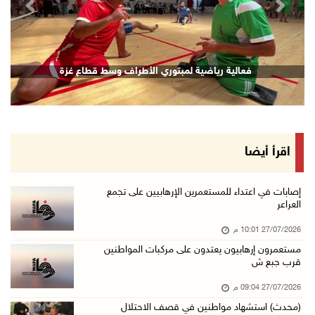
revious
Next
فعالية رياضية لمبتوري الأطراف وسط قطاع غزة
اقرأ أيضا
إصابات في اعتداء للمستعمرين الإرهابيين على تجمع
العراعر
27/07/2026 10:01 م
مستعمرون إرهابيون يعتدون على مركبات المواطنين
قرب جبع ش
27/07/2026 09:04 م
(محدث) استشهاد مواطنين في قصف الاحتلال