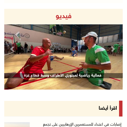
فيديو
revious
Next
قصف إسرائيلي يستهدف حي الشجاعية بغزة
اقرأ أيضا
إصابات في اعتداء للمستعمرين الإرهابيين على تجمع