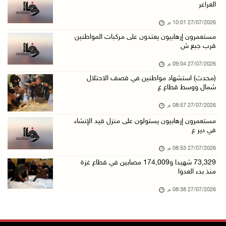
العراعر
27/07/2026 10:01 م
مستعمرون إرهابيون يعتدون على مركبات المواطنين
قرب جبع ش
27/07/2026 09:04 م
(محدث) استشهاد مواطنين في قصف الاحتلال
شمال ووسط قطاع غ
27/07/2026 08:57 م
مستعمرون إرهابيون يستولون على منزل قيد الإنشاء
في دير ع
27/07/2026 08:53 م
73,329 شهيدا و174,009 مصابين في قطاع غزة
منذ بدء العدوا
27/07/2026 08:38 م