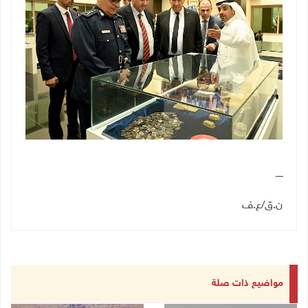
ـــــ
ن.ق
/
ع.ف
مواضيع ذات صلة