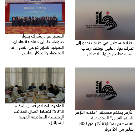
السفير عواد يشارك بجولة
دبلوماسية إلى مقاطعة هاينان
بعثة فلسطين في جنيف تدعو إلى
الصينية لتعزيز فرص التعاون في
تحرك دولي عاجل لوقف إرهاب
الاقتصاد والابتكار العلمي
المستوطنين وإنهاء الاحتلال
27/07/2026 07:33 م
27/07/2026 07:37 م
القاهرة: انطلاق أعمال المؤتمر
الـ"98" لضباط اتصال المكاتب
الأزهر يختتم مسابقة "مئذنة الأزهر
الإقليمية للمقاطعة العربية
للشعر العربي" المخصصة
لإسرائيل
لفلسطين بمشاركة أكثر من 300
شاعر من 24 دولة
27/07/2026 05:29 م
27/07/2026 05:37 م