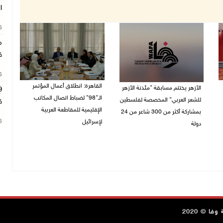
ا
26
م
ق
26
القاهرة: انطلاق أعمال المؤتمر
الأزهر يختتم مسابقة "مئذنة الأزهر
الـ"98" لضباط اتصال المكاتب
للشعر العربي" المخصصة لفلسطين
ق
الإقليمية للمقاطعة العربية
بمشاركة أكثر من 300 شاعر من 24
26
لإسرائيل
دولة
27/07/2026 05:29 م
27/07/2026 05:37 م
ا © 2020