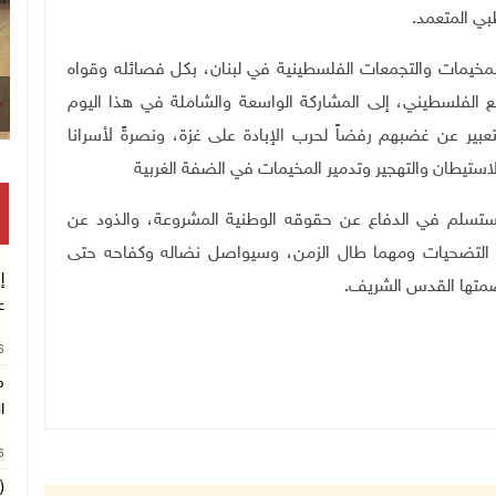
بي المتعمد
.
مخيمات والتجمعات الفلسطينية في لبنان، بكل فصائله وقواه
 الفلسطيني، إلى المشاركة الواسعة والشاملة في هذا اليوم
عبير عن غضبهم رفضاً لحرب الإبادة على غزة، ونصرةً لأسرانا
استيطان والتهجير وتدمير المخيمات في الضفة الغربية
يستسلم في الدفاع عن حقوقه الوطنية المشروعة، والذود عن
 التضحيات ومهما طال الزمن، وسيواصل نضاله وكفاحه حتى
إ
عاصمتها القدس الشريف
.
ع
26
م
ا
26
(