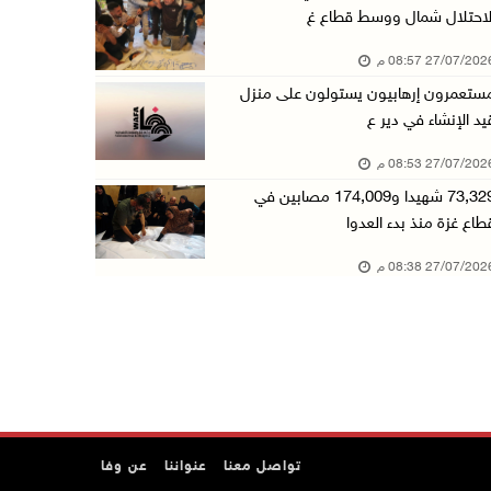
لاحتلال شمال ووسط قطاع غ
27/07/20 08:57 م
ستعمرون إرهابيون يستولون على منزل
يد الإنشاء في دير ع
27/07/20 08:53 م
73,329 شهيدا و174,009 مصابين في
طاع غزة منذ بدء العدوا
27/07/20 08:38 م
تواصل معنا
عنواننا
عن وفا