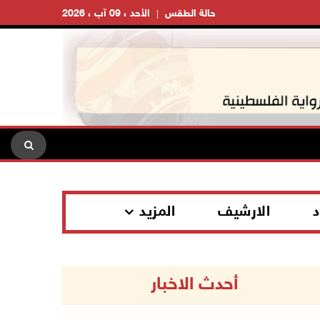
حالة الطقس
الأحد ، 09 آب ، 2026
د
الارشيف
المزيد
أحدث الاخبار