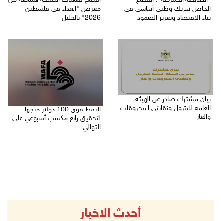
"الضابطة الجمركية": القطاع
افتتاح فعاليات النسخة السابعة من
الخاص شريك وطني أساسي في
معرض "الغذاء في فلسطين
بناء الاقتصاد وتعزيز الصمود
2026" بالخليل
27/07/2026 09:35 م
25/07/2026 08:26 م
بيان مشترك صادر عن الهيئة
العامة للبترول ونقابتي المحروقات
النفط فوق 100 دولار متجها
والغاز
لتحقيق رابع مكسب أسبوعي على
التوالي
25/07/2026 03:33 م
24/07/2026 11:05 ص
أحدث الاخبار