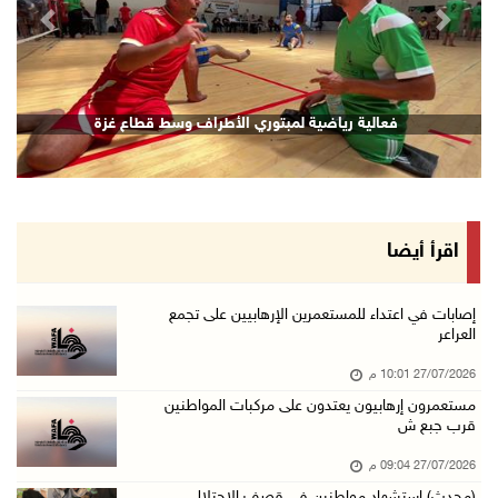
revious
Next
فعالية رياضية لمبتوري الأطراف وسط قطاع غزة
اقرأ أيضا
إصابات في اعتداء للمستعمرين الإرهابيين على تجمع
العراعر
27/07/2026 10:01 م
مستعمرون إرهابيون يعتدون على مركبات المواطنين
قرب جبع ش
27/07/2026 09:04 م
(محدث) استشهاد مواطنين في قصف الاحتلال