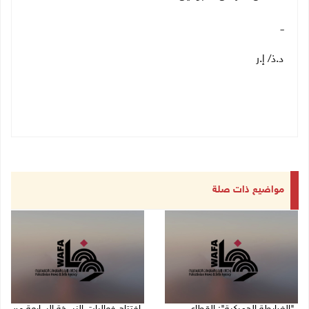
ــ
د.ذ/ إ.ر
مواضيع ذات صلة