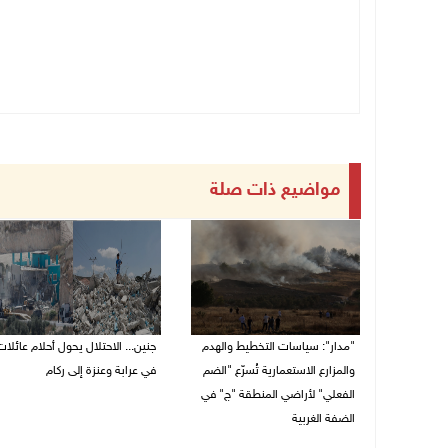
مواضيع ذات صلة
"مدار": سياسات التخطيط والهدم
جنين... الاحتلال يحول أحلام عائلات
والمزارع الاستعمارية تُسرّع "الضم
في عرابة وعنزة إلى ركام
الفعلي" لأراضي المنطقة "ج" في
27/07/2026 07:19 م
الضفة الغربية