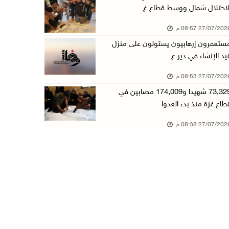
لاحتلال شمال ووسط قطاع غ
27/07/20 08:57 م
ستعمرون إرهابيون يستولون على منزل
يد الإنشاء في دير ع
27/07/20 08:53 م
73,329 شهيدا و174,009 مصابين في
طاع غزة منذ بدء العدوا
27/07/20 08:38 م