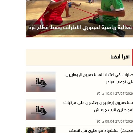
ف إسرائيلي يستهدف حي الشجاعية بغزة
فعالية رياضية
اقرأ أيضا
صابات في اعتداء للمستعمرين الإرهابيين
لى تجمع العراعر
27/07/20 10:01 م
ستعمرون إرهابيون يعتدون على مركبات
لمواطنين قرب جبع ش
27/07/20 09:04 م
محدث) استشهاد مواطنين في قصف