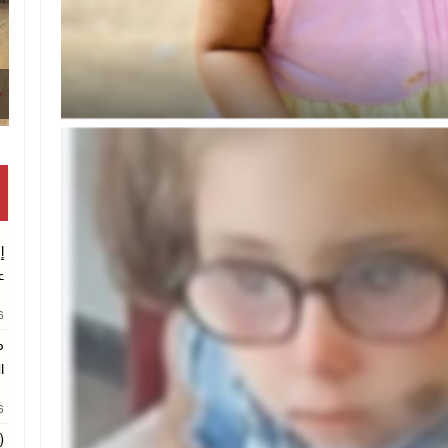
قص
إ
ع
26
م
ا
26
(