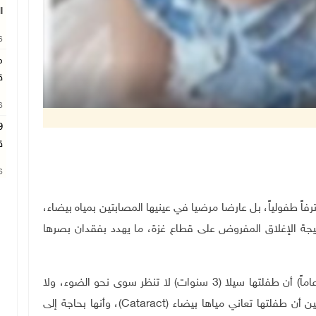
ا
26
م
ق
26
ق
26
اً طفولياً، بل عارضا مرضيا في عينيها المصابتين بمياه بيضاء،
 نتيجة الإغلاق المفروض على قطاع غزة، ما يهدد بفقدان بصرها
في عمر خمسة أشهر، لاحظت والدتها رنا محيسن (38 عاماً) أن طفلتها سيلا (3 سنوات) لا تنظر سوى نحو الضوء، ولا
أن طفلتها تعاني مياها بيضاء (
Cataract
)، وأنها بحاجة إلى