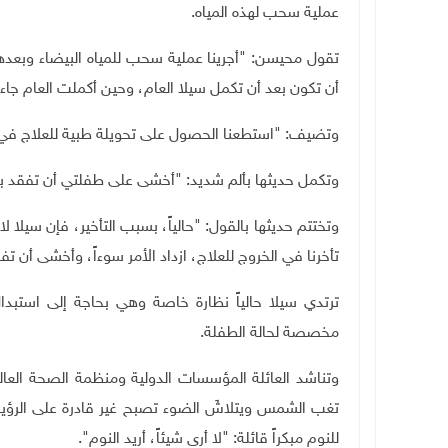
عملية سحب لهذه المياه.
تقول محيسن: "أجرينا عملية سحب للمياه البيضاء وبعده
أن تكون بعد أن تكمل سيلا العام، وحين أكملت العام جاء
وتضيف: "استطعنا الحصول على تحويلة طبية للعلاج في ال
وتكمل حديثها بألم شديد: "أخشى على طفلتي أن تفقد
وتختتم حديثها بالقول: "حالياً، بسبب التأخير، فإن سيلا 
تأخرنا في الخروج للعلاج، ازداد الأمر سوءاً، وأخشى أن ت
ترتدي سيلا حالياً نظارة خاصة وهي بحاجة إلى استبدا
مخصصة لحالة الطفلة.
وتناشد العائلة المؤسسات الدولية ومنظمة الصحة العال
تغب الشمس ويتلاشَ الضوء تصبح غير قادرة على الرؤية 
للنوم مبكراً قائلة: "لا أرى شيئاً، أريد النوم".