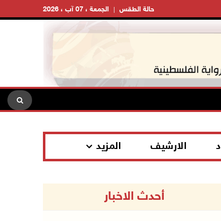
حالة الطقس
الجمعة ، 07 آب ، 2026
د
الارشيف
المزيد
أحدث الاخبار