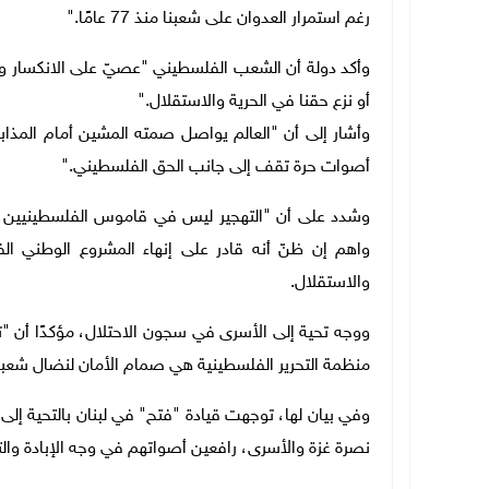
رغم استمرار العدوان على شعبنا منذ 77 عامًا
".
وأكد دولة أن الشعب الفلسطيني "عصيّ على الانكسار وال
أو نزع حقنا في الحرية والاستقلال
".
وأشار إلى أن "العالم يواصل صمته المشين أمام المذاب
أصوات حرة تقف إلى جانب الحق الفلسطيني
".
وشدد على أن "التهجير ليس في قاموس الفلسطينيين، وأ
واهم إن ظنّ أنه قادر على إنهاء المشروع الوطني ا
والاستقلال
.
ووجه تحية إلى الأسرى في سجون الاحتلال، مؤكدًا أن "
منظمة التحرير الفلسطينية هي صمام الأمان لنضال شعبن
وفي بيان لها، توجهت قيادة "فتح" في لبنان بالتحية إلى
نصرة غزة والأسرى، رافعين أصواتهم في وجه الإبادة وال