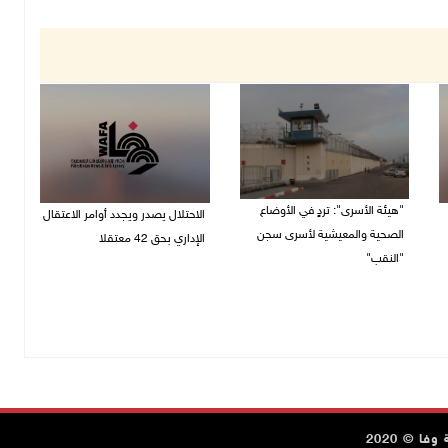
"هيئة الأسرى": تردٍ في الأوضاع
الاحتلال يصدر ويجدد أوامر الاعتقال
الصحية والمعيشية لأسرى سجن
الإداري بحق 42 معتقلا
"النقب"
23/07/2026 03:22 م
26/07/2026 11:36 ص
ا © 2020