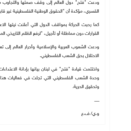
ودعت "فتح" دول العالم إلى وقف صمتها والتجاوب مع 
القسري، مؤكدة أن "الحقوق الوطنية الفلسطينية غير قاب
كما رحبت الحركة بمواقف الدول التي أعلنت نيتها الا
القرارات دون مماطلة أو تأجيل، "لرفع الظلم التاريخي المستم
ودعت الشعوب العربية والإسلامية وأحرار العالم إلى ت
الاحتلال بحق الشعب الفلسطيني
.
واختتمت قيادة "فتح" في لبنان بيانها بإدانة الاعتداءا
وحدة الشعب الفلسطيني التي تجلت في فعاليات هذا ا
وتحقيق الحرية
.
ــــــــ
و.ي/ ف.ع