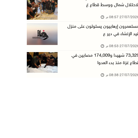
لاحتلال شمال ووسط قطاع غ
27/07/20 08:57 م
ستعمرون إرهابيون يستولون على منزل
يد الإنشاء في دير ع
27/07/20 08:53 م
73,329 شهيدا و174,009 مصابين في
طاع غزة منذ بدء العدوا
27/07/20 08:38 م