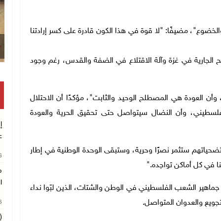
خضوع"، مضيفًا: "لا قوة في هذا الكون قادرة على كسر إرادتنا
ح الجارية في غزة وآلة الاقتلاع في الضفة والقدس، رغم وجود
ن العودة هي المصطلح الوحيد والثابت"، مؤكدًا أن الاحتلال
لفلسطيني، وأن النضال سيتواصل حتى تحقيق الحرية والعودة
إ
ع
تضحياتهم ستثمر نصرًا وحرية، وستبقى الوحدة الوطنية في إطار
26
ا في كل أماكن تواجده
".
م
ا
 جماهير الشعب الفلسطيني في الوطن والشتات، الذين لبّوا نداء
تجويع والعدوان المتواصل
.
26
(