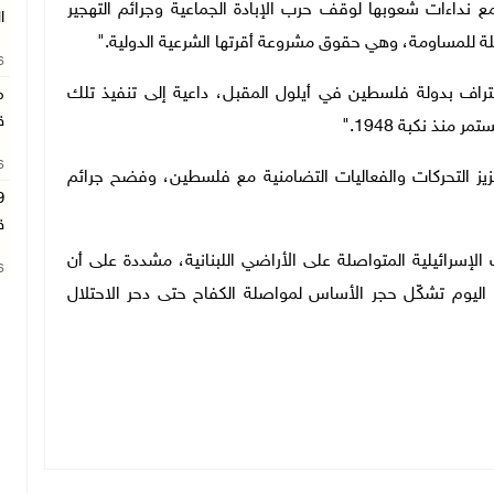
نداءات شعوبها لوقف حرب الإبادة الجماعية وجرائم التهجير
ا
لة للمساومة، وهي حقوق مشروعة أقرتها الشرعية الدولية
".
26
عتراف بدولة فلسطين في أيلول المقبل، داعية إلى تنفيذ تلك
م
ق
ر منذ نكبة 1948
".
26
عزيز التحركات والفعاليات التضامنية مع فلسطين، وفضح جرائم
ق
ت الإسرائيلية المتواصلة على الأراضي اللبنانية، مشددة على أن
26
ليوم تشكّل حجر الأساس لمواصلة الكفاح حتى دحر الاحتلال