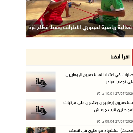
ف حي الشجاعية بغزة
فعالية رياضية لمبتوري الأطراف و
اقرأ أيضا
صابات في اعتداء للمستعمرين الإرهابيين
لى تجمع العراعر
27/07/20 10:01 م
ستعمرون إرهابيون يعتدون على مركبات
لمواطنين قرب جبع ش
27/07/20 09:04 م
محدث) استشهاد مواطنين في قصف