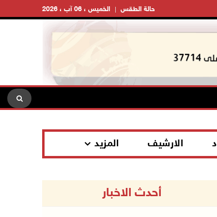
حالة الطقس
الخميس ، 06 آب ، 2026
د
الارشيف
المزيد
أحدث الاخبار