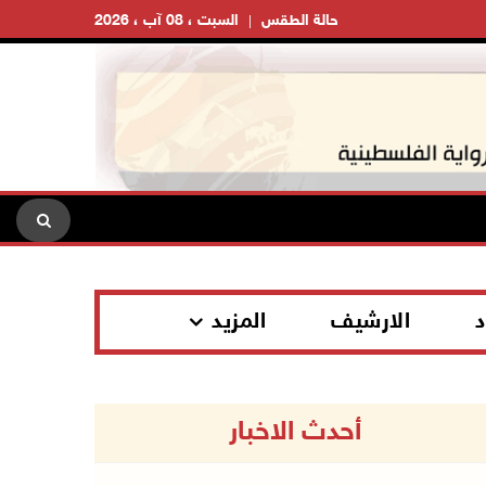
حالة الطقس
السبت ، 08 آب ، 2026
د
الارشيف
المزيد
أحدث الاخبار