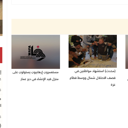
(محدث) استشهاد مواطنين في
إ
مستعمرون إرهابيون يستولون على
قصف الاحتلال شمال ووسط قطاع
ع
منزل قيد الإنشاء في دير عمار
غزة
27/07/2026 08:53 م
26
27/07/2026 08:57 م
م
ا
26
(